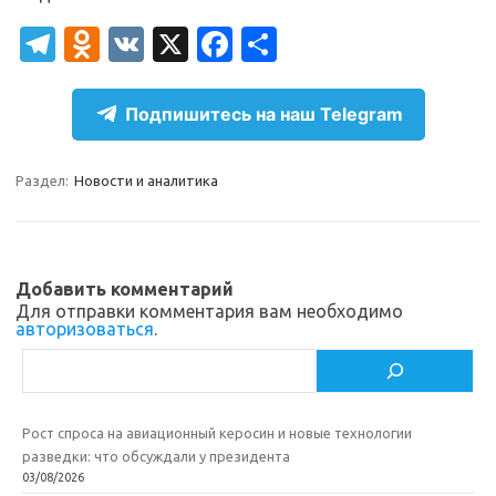
T
O
V
X
Fa
О
el
d
K
c
т
e
n
e
п
Подпишитесь на наш Telegram
gr
o
b
р
a
kl
o
а
Раздел:
Новости и аналитика
m
as
o
в
sn
k
и
ik
т
Добавить комментарий
Для отправки комментария вам необходимо
i
ь
авторизоваться
.
Поиск
Рост спроса на авиационный керосин и новые технологии
разведки: что обсуждали у президента
03/08/2026