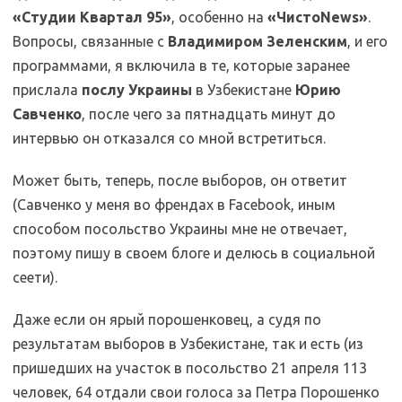
«Студии Квартал 95»
, особенно на
«ЧистоNews»
.
Вопросы, связанные с
Владимиром Зеленским
, и его
программами, я включила в те, которые заранее
прислала
послу Украины
в Узбекистане
Юрию
Савченко
, после чего за пятнадцать минут до
интервью он отказался со мной встретиться.
Может быть, теперь, после выборов, он ответит
(Савченко у меня во френдах в Facebook, иным
способом посольство Украины мне не отвечает,
поэтому пишу в своем блоге и делюсь в социальной
сеети).
Yep.Uz|MKozlova
Даже если он ярый порошенковец, а судя по
результатам выборов в Узбекистане, так и есть (из
пришедших на участок в посольство 21 апреля 113
человек, 64 отдали свои голоса за Петра Порошенко