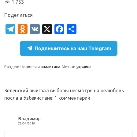
1 753
Поделиться
T
O
V
X
Fa
О
el
d
K
c
т
e
n
e
п
Подпишитесь на наш Telegram
gr
o
b
р
a
kl
o
а
Раздел:
Новости и аналитика
Метки:
украина
m
as
o
в
sn
k
и
Зеленский выиграл выборы несмотря на нелюбовь
ik
т
посла в Узбекистане
: 1 комментарий
i
ь
Владимир
23/04/2019