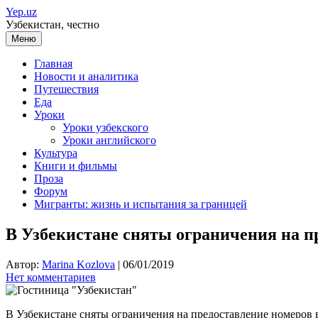
Перейти
Yep.uz
к
Узбекистан, честно
содержимому
Меню
Главная
Новости и аналитика
Путешествия
Еда
Уроки
Уроки узбекского
Уроки английского
Культура
Книги и фильмы
Проза
Форум
Мигранты: жизнь и испытания за границей
В Узбекистане сняты ограничения на п
Автор:
Marina Kozlova
|
06/01/2019
Нет комментариев
В Узбекистане сняты ограничения на предоставление номеров 