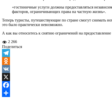
«гостиничные услуги должны предоставляться независимо
факторов, ограничивающих права на частную жизнь».
Теперь туристы, путешествующие по стране смогут снимать ном
это было практически невозможно.
А как вы относитесь к снятию ограничений на предоставление
2 266
Поделиться
Telegram
Odnoklassniki
VK
X
Facebook
Отправить