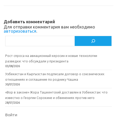
s
o
а
n
o
в
Добавить комментарий
i
k
и
Для отправки комментария вам необходимо
авторизоваться
.
k
т
Поиск
i
ь
Рост спроса на авиационный керосин и новые технологии
разведки: что обсуждали у президента
03/08/2026
Узбекистан и Кыргызстан подписали договор о союзнических
отношениях и соглашение по роднику Чашма
30/07/2026
«Вор в законе» Жора Ташкентский доставлен в Узбекистан: что
известно о Георгии Сорокине и обвинениях против него
28/07/2026
Войти