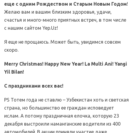
еще с одним Рождеством и Старым Новым Годом
!
Желаю вам и вашим близким здоровья, удачи,
счастья и много-много приятных встреч, в том числе
с нашим сайтом Yep.Uz!
Yep.Uz|MKozlova
Я еще не прощаюсь. Может быть, увидимся совсем
скоро.
Merry Christmas! Happy New Year! La Multi Ani! Yangi
Yil Bilan!
С праздниками всех вас!
PS Тотем года не ставлю – Узбекистан хоть и светская
страна, но большинство ее граждан исповедует
ислам. А потому праздничная елочка, которую 23
декабря выстроили наманганские водители из 400
автомобилей. В акции приняли участие даже