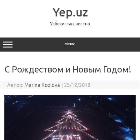
Перейти
к
Yep.uz
содержимому
Узбекистан, честно
Меню
С Рождеством и Новым Годом!
Автор:
Marina Kozlova
|
25/12/2018