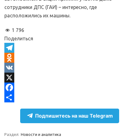
сотрудники ДПС (ГАИ) – интересно, где
расположились их машины.
1 796
Поделиться
T
e
O
l
d
V
e
n
K
X
g
o
F
r
k
a
О
Подпишитесь на наш Telegram
a
l
c
т
m
a
e
п
Раздел:
Новости и аналитика
s
b
р