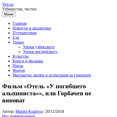
Перейти
Yep.uz
к
Узбекистан, честно
содержимому
Меню
Главная
Новости и аналитика
Путешествия
Еда
Уроки
Уроки узбекского
Уроки английского
Культура
Книги и фильмы
Проза
Форум
Мигранты: жизнь и испытания за границей
Фильм «Отель «У погибшего
альпиниста»», или Горбачев не
виноват
Автор:
Marina Kozlova
|
20/12/2018
Нет комментариев