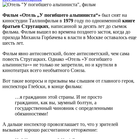
Фильм «Отель „У погибшего альпиниста“»
был снят на
киностудии Таллинфильм в
1979
году по одноименной
книге
братьев Стругацких
, написанной за десять лет до съемок
фильма. Фильм вышел во времена позднего застоя, когда до
прихода Михаила Горбачева к власти в Москве оставалось еще
шесть лет.
Фильм явно антисоветский, более антисоветский, чем сама
повесть Стругацких. Однако «Отель «У погибшего
альпиниста»» не только не запретили, но и крутили в
кинотеатрах всего необъятного Союза.
Вот такие вопросы и призывы мы слышим от главного героя,
инспектора Глебски, в конце фильма:
…я гражданин этой страны. И не просто
гражданин, как вы, заумный болтун, а
государственный чиновник с определенными
обязанностями!
А дальше инспектор провозглашает то, что у зрителей
вызывает хорошо рассчитанное отторжение: