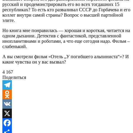
русский и продемонстрировать его во всех тогдашних 15
республиках? То есть кто разваливал СССР до Горбачева и его
коллег внутри самой страны? Вопрос о высшей партийной
элите.
Но книга мне понравилась — хорошая и короткая, читается на
одном дыхании. Детектив с фантастикой, представленной
инопланетянами и роботами, а что еще сегодня надо. Фильм –
слабенький.
А вы смотрели фильм «Отель „У погибшего альпиниста“»? И
какие чувства он у вас вызвал?
4 167
Поделиться
Telegram
Odnoklassniki
VK
X
Facebook