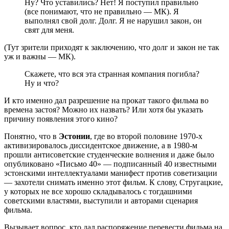
Ну? Что уставились? Нет! Я поступил правильно
(все понимают, что не правильно — МК). Я
выполнял свой долг. Долг. Я не нарушил закон, он
свят для меня.
(Тут зрители приходят к заключению, что долг и закон не так
уж и важны — МК).
Скажете, что вся эта странная компания погибла?
Ну и что?
И кто именно дал разрешение на прокат такого фильма во
времена застоя? Можно их назвать? Или хотя бы указать
причину появления этого кино?
Понятно, что в
Эстонии
, где во второй половине 1970-х
активизировалось диссидентское движение, а в 1980-м
прошли антисоветские студенческие волнения и даже было
опубликовано «Письмо 40» — подписанный 40 известными
эстонскими интеллектуалами манифест против советизации
— захотели снимать именно этот фильм. К слову, Стругацкие,
у которых не все хорошо складывалось с тогдашними
советскими властями, выступили и авторами сценария
фильма.
Вызывает вопрос, кто дал распоряжение перевести фильма на