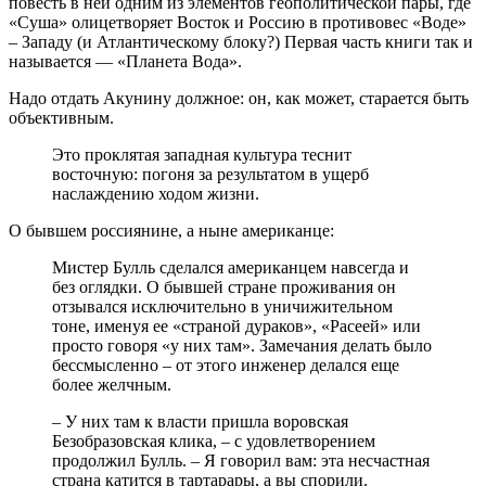
повесть в ней одним из элементов геополитической пары, где
«Суша» олицетворяет Восток и Россию в противовес «Воде»
– Западу (и Атлантическому блоку?) Первая часть книги так и
называется — «Планета Вода».
Надо отдать Акунину должное: он, как может, старается быть
объективным.
Это проклятая западная культура теснит
восточную: погоня за результатом в ущерб
наслаждению ходом жизни.
О бывшем россиянине, а ныне американце:
Мистер Булль сделался американцем навсегда и
без оглядки. О бывшей стране проживания он
отзывался исключительно в уничижительном
тоне, именуя ее «страной дураков», «Расеей» или
просто говоря «у них там». Замечания делать было
бессмысленно – от этого инженер делался еще
более желчным.
– У них там к власти пришла воровская
Безобразовская клика, – с удовлетворением
продолжил Булль. – Я говорил вам: эта несчастная
страна катится в тартарары, а вы спорили.