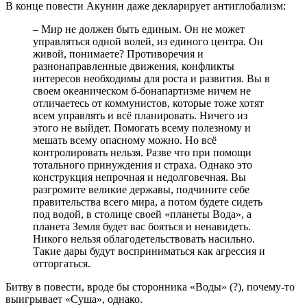
В конце повести Акунин даже декларирует антиглобализм:
– Мир не должен быть единым. Он не может
управляться одной волей, из единого центра. Он
живой, понимаете? Противоречия и
разнонаправленные движения, конфликты
интересов необходимы для роста и развития. Вы в
своем океаническом б-бонапартизме ничем не
отличаетесь от коммунистов, которые тоже хотят
всем управлять и всё планировать. Ничего из
этого не выйдет. Помогать всему полезному и
мешать всему опасному можно. Но всё
контролировать нельзя. Разве что при помощи
тотального принуждения и страха. Однако это
конструкция непрочная и недолговечная. Вы
разгромите великие державы, подчините себе
правительства всего мира, а потом будете сидеть
под водой, в столице своей «планеты Вода», а
планета Земля будет вас бояться и ненавидеть.
Никого нельзя облагодетельствовать насильно.
Такие дары будут восприниматься как агрессия и
отторгаться.
Битву в повести, вроде бы сторонника «Воды» (?), почему-то
выигрывает «Суша», однако.