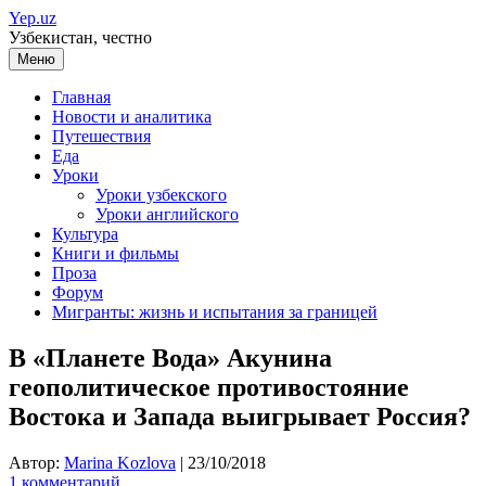
Перейти
Yep.uz
к
Узбекистан, честно
содержимому
Меню
Главная
Новости и аналитика
Путешествия
Еда
Уроки
Уроки узбекского
Уроки английского
Культура
Книги и фильмы
Проза
Форум
Мигранты: жизнь и испытания за границей
В «Планете Вода» Акунина
геополитическое противостояние
Востока и Запада выигрывает Россия?
Автор:
Marina Kozlova
|
23/10/2018
1 комментарий