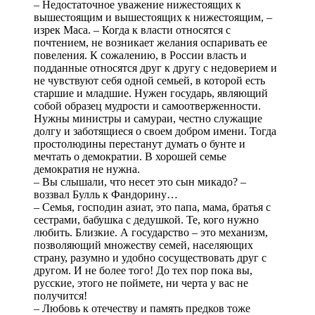
– Недостаточное уважение нижестоящих к
вышестоящим и вышестоящих к нижестоящим, –
изрек Маса. – Когда к власти относятся с
почтением, не возникает желания оспаривать ее
повеления. К сожалению, в России власть и
подданные относятся друг к другу с недоверием и
не чувствуют себя одной семьей, в которой есть
старшие и младшие. Нужен государь, являющий
собой образец мудрости и самоотверженности.
Нужны министры и самураи, честно служащие
долгу и заботящиеся о своем добром имени. Тогда
простолюдины перестанут думать о бунте и
мечтать о демократии. В хорошей семье
демократия не нужна.
– Вы слышали, что несет это сын микадо? –
воззвал Булль к Фандорину…
– Семья, господин азиат, это папа, мама, братья с
сестрами, бабушка с дедушкой. Те, кого нужно
любить. Близкие. А государство – это механизм,
позволяющий множеству семей, населяющих
страну, разумно и удобно сосуществовать друг с
другом. И не более того! До тех пор пока вы,
русские, этого не поймете, ни черта у вас не
получится!
– Любовь к отечеству и память предков тоже