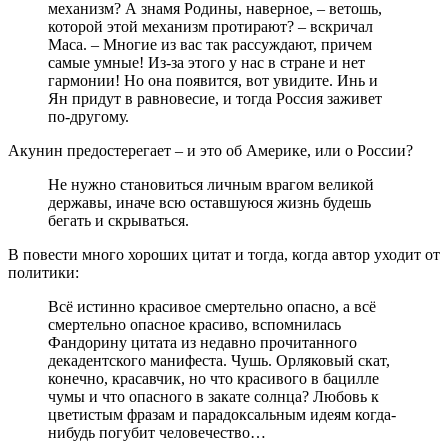
механизм? А знамя Родины, наверное, – ветошь,
которой этой механизм протирают? – вскричал
Маса. – Многие из вас так рассуждают, причем
самые умные! Из-за этого у нас в стране и нет
гармонии! Но она появится, вот увидите. Инь и
Ян придут в равновесие, и тогда Россия заживет
по-другому.
Акунин предостерегает – и это об Америке, или о России?
Не нужно становиться личным врагом великой
державы, иначе всю оставшуюся жизнь будешь
бегать и скрываться.
В повести много хороших цитат и тогда, когда автор уходит от
политики:
Всё истинно красивое смертельно опасно, а всё
смертельно опасное красиво, вспомнилась
Фандорину цитата из недавно прочитанного
декадентского манифеста. Чушь. Орляковый скат,
конечно, красавчик, но что красивого в бацилле
чумы и что опасного в закате солнца? Любовь к
цветистым фразам и парадоксальным идеям когда-
нибудь погубит человечество…