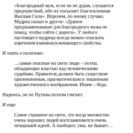
«Благородный муж, если он не дурак, слушается
предчувствий, ибо их посылает благосклонная
Высшая Сила». Впрочем, по иному случаю,
Мудрец сказал и другое: «Дурное
предзнаменование для благородного мужа не
повод, чтобы сойти с дороги». У любого
настоящего мудреца всегда можно отыскать
изречения взаимоисключающего свойства.
И опять о политике:
…самые опасные на свете люди – поэты,
обладающие властью над человеческими
судьбами. Правитель должен быть существом
приземленным, прагматическим и лишенным
художественного воображения. Иначе – беда.
Надеюсь, он не Путина поэтом считает.
И еще:
Самое страшное на свете, это когда множество
очень хороших людей воспламеняются очень
нехорошей идеей. А наоборот, увы, не бывает…