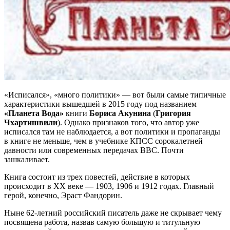
«Исписался», «много политики» — вот были самые типичные
характеристики вышедшей в 2015 году под названием
«Планета Вода»
книги
Бориса Акунина
(
Григория
Чхартишвили
). Однако признаков того, что автор уже
исписался там не наблюдается, а вот политики и пропаганды
в книге не меньше, чем в учебнике КПСС сорокалетней
давности или современных передачах BBC. Почти
зашкаливает.
Книга состоит из трех повестей, действие в которых
происходит в XX веке — 1903, 1906 и 1912 годах. Главный
герой, конечно, Эраст Фандорин.
Ныне 62-летний российский писатель даже не скрывает чему
посвящена работа, назвав самую большую и титульную