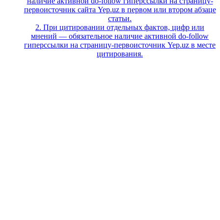
наличие активной do-follow гиперссылки на страницу-
первоисточник сайта Yep.uz в первом или втором абзаце
статьи.
2. При цитировании отдельных фактов, цифр или
мнений — обязательное наличие активной do-follow
гиперссылки на страницу-первоисточник Yep.uz в месте
цитирования.