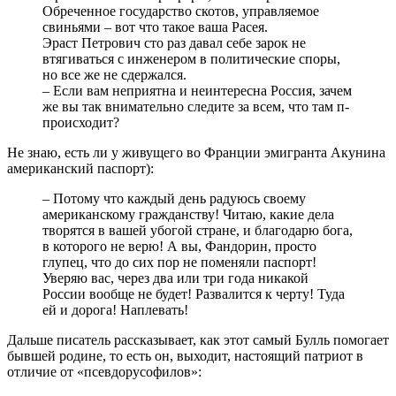
Обреченное государство скотов, управляемое
свиньями – вот что такое ваша Расея.
Эраст Петрович сто раз давал себе зарок не
втягиваться с инженером в политические споры,
но все же не сдержался.
– Если вам неприятна и неинтересна Россия, зачем
же вы так внимательно следите за всем, что там п-
происходит?
Не знаю, есть ли у живущего во Франции эмигранта Акунина
американский паспорт):
– Потому что каждый день радуюсь своему
американскому гражданству! Читаю, какие дела
творятся в вашей убогой стране, и благодарю бога,
в которого не верю! А вы, Фандорин, просто
глупец, что до сих пор не поменяли паспорт!
Уверяю вас, через два или три года никакой
России вообще не будет! Развалится к черту! Туда
ей и дорога! Наплевать!
Дальше писатель рассказывает, как этот самый Булль помогает
бывшей родине, то есть он, выходит, настоящий патриот в
отличие от «псевдорусофилов»: