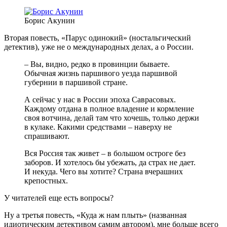
Борис Акунин
Вторая повесть, «Парус одинокий» (ностальгический
детектив), уже не о международных делах, а о России.
– Вы, видно, редко в провинции бываете.
Обычная жизнь паршивого уезда паршивой
губернии в паршивой стране.
А сейчас у нас в России эпоха Саврасовых.
Каждому отдана в полное владение и кормление
своя вотчина, делай там что хочешь, только держи
в кулаке. Какими средствами – наверху не
спрашивают.
Вся Россия так живет – в большом остроге без
заборов. И хотелось бы убежать, да страх не дает.
И некуда. Чего вы хотите? Страна вчерашних
крепостных.
У читателей еще есть вопросы?
Ну а третья повесть, «Куда ж нам плыть» (названная
идиотическим детективом самим автором), мне больше всего