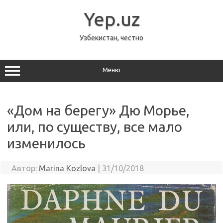
Перейти
к
Yep.uz
содержимому
Узбекистан, честно
Меню
«Дом на берегу» Дю Морье,
или, по существу, все мало
изменилось
Автор:
Marina Kozlova
|
31/10/2018