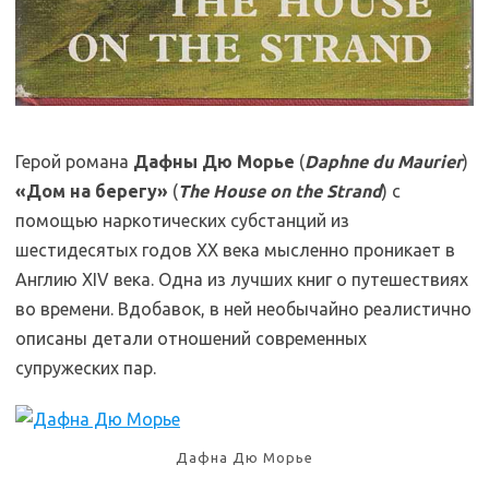
Герой романа
Дафны Дю Морье
(
Daphne du Maurier
)
«Дом на берегу»
(
The House on the Strand
) с
помощью наркотических субстанций из
шестидесятых годов XX века мысленно проникает в
Англию XIV века. Одна из лучших книг о путешествиях
во времени. Вдобавок, в ней необычайно реалистично
описаны детали отношений современных
супружеских пар.
Yep.Uz|MKozlova
Дафна Дю Морье