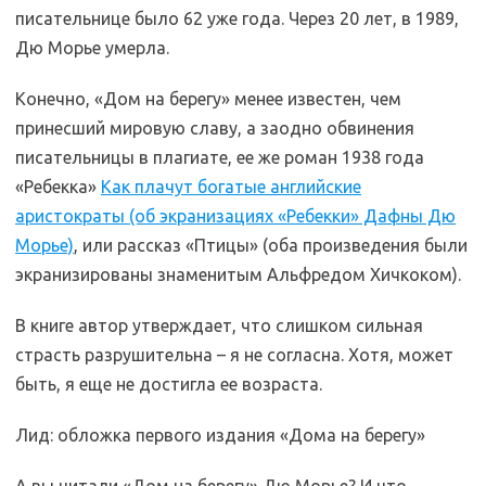
писательнице было 62 уже года. Через 20 лет, в 1989,
Дю Морье умерла.
Конечно, «Дом на берегу» менее известен, чем
принесший мировую славу, а заодно обвинения
писательницы в плагиате, ее же роман 1938 года
«Ребекка»
Как плачут богатые английские
аристократы (об экранизациях «Ребекки» Дафны Дю
Морье)
, или рассказ «Птицы» (оба произведения были
экранизированы знаменитым Альфредом Хичкоком).
В книге автор утверждает, что слишком сильная
страсть разрушительна – я не согласна. Хотя, может
быть, я еще не достигла ее возраста.
Лид: обложка первого издания «Дома на берегу»
А вы читали «Дом на берегу» Дю Морье? И что