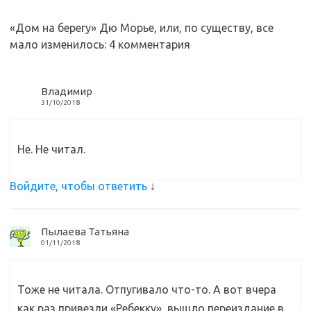
s
o
а
n
o
в
«Дом на берегу» Дю Морье, или, по существу, все
мало изменилось
: 4 комментария
i
k
и
k
т
i
ь
Владимир
31/10/2018
Не. Не читал.
Войдите, чтобы ответить
↓
Пылаева Татьяна
01/11/2018
Тоже не читала. Отпугивало что-то. А вот вчера
как раз привезли «Ребекку», вышло переиздание в