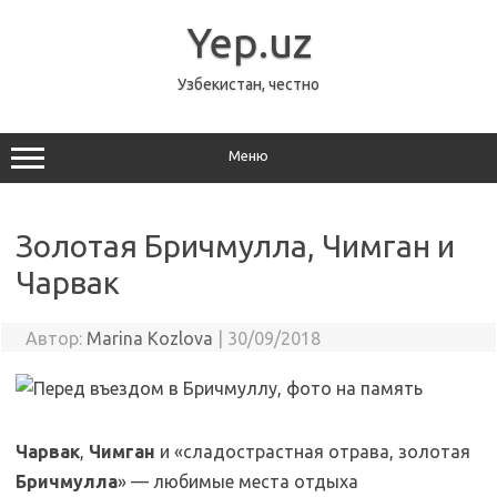
Перейти
к
Yep.uz
содержимому
Узбекистан, честно
Меню
Золотая Бричмулла, Чимган и
Чарвак
Автор:
Marina Kozlova
|
30/09/2018
Чарвак
,
Чимган
и «сладострастная отрава, золотая
Бричмулла
» — любимые места отдыха