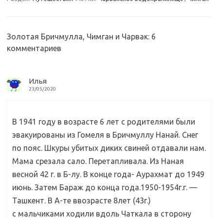
s
b
р
s
o
а
n
o
в
Золотая Бричмулла, Чимган и Чарвак
: 6
комментариев
i
k
и
k
т
i
ь
Илья
23/05/2020
В 1941 году в возрасте 6 лет с родителями были
эвакуированы из Гомеля в Бричмуллу Нанай. Снег
по пояс. Шкуры убитых диких свиней отдавали нам.
Мама срезала сало. Перетапливала. Из Наная
весной 42 г. в Б-лу. В конце года- Аурахмат до 1949
июнь. Затем Бараж до конца года.1950-1954г.г. —
Ташкент. В А-те ввозрасте 8лет (43г.)
с мальчиками ходили вдоль Чаткала в сторону