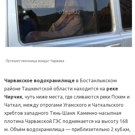
Путешественница вокруг Чарвака
Чарвакское водохранилище
в Бостанлыкском
районе Ташкентской области находится на
реке
Чирчик
, чуть ниже места, где сливаются реки Пскем и
Чаткал, между отрогами Угамского и Чаткальского
хребтов западного Тянь-Шаня. Каменно-насыпная
плотина Чарвакской ГЭС поднимается на высоту 168
м. Объём водохранилища — приблизительно 2 куб.км,