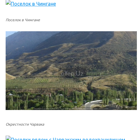
Поселок в Чимгане
Окрестности Чарвака