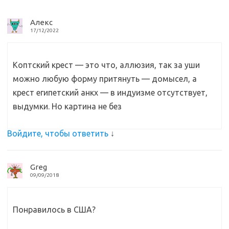
k
т
i
ь
Алекс
17/12/2022
Коптский крест — это что, аллюзия, так за уши
можно любую форму притянуть — домысел, а
крест египетский анкх — в индуизме отсутствует,
выдумки. Но картина не без
Войдите, чтобы ответить
↓
Greg
09/09/2018
Понравилось в США?