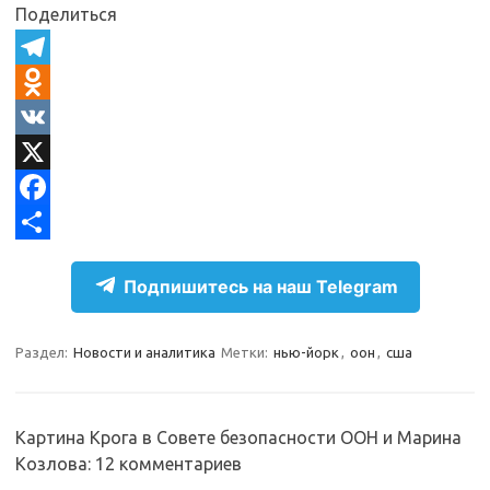
Поделиться
T
e
O
l
d
V
e
n
K
X
g
o
F
r
k
a
О
Подпишитесь на наш Telegram
a
l
c
т
m
a
e
п
Раздел:
Новости и аналитика
Метки:
нью-йорк
,
оон
,
сша
s
b
р
s
o
а
n
o
в
Картина Крога в Совете безопасности ООН и Марина
Козлова
: 12 комментариев
i
k
и