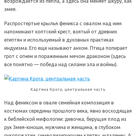
возрождается из пепла, а здесь она меняет шкуру, как
змея.
Распростертые крылья феникса с овалом над ним
напоминают коптский крест, взятый от древних
египтян и используемый в духовных практиках
индуизма. Его еще называют анхом. Птица попирает
грот с огнем и пораженным мечом драконом (здесь
все понятно — победа над силами зла и войны).
Картина Крога, центральная часть
Над фениксом в овале семейная композиция в
костюмах середины прошлого века, явно восходящая
к библейской мифологии: девочка, берущая плод из
рук Змея-юноши, мужчина и женщина, в глубоком
рукопожатии, символизирующем клятву, младенец. А