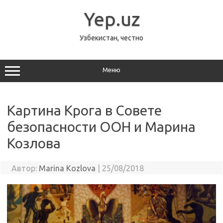
Перейти
к
Yep.uz
содержимому
Узбекистан, честно
Меню
Картина Крога в Совете
безопасности ООН и Марина
Козлова
Автор:
Marina Kozlova
|
25/08/2018