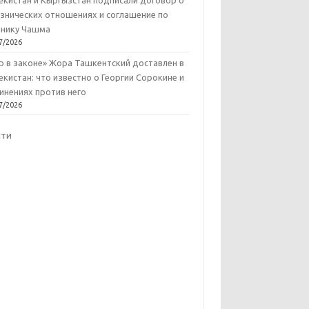
екистан и Кыргызстан подписали договор о
знических отношениях и соглашение по
нику Чашма
7/2026
р в законе» Жора Ташкентский доставлен в
екистан: что известно о Георгии Сорокине и
инениях против него
7/2026
йти