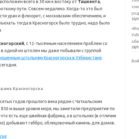
Узб
асположен всего в 30 км к востоку от
Ташкента
,
сою
ороткому пути. Совсем недалеко. Когда-то это был
род
ти уран и флюорит, с московским обеспечением, и
30/0
ъехать тогда в Красногорск было трудно, надо было
«Во
.
Узб
обв
сногорский
, с 12-тысячным населением проблем со
28/0
а в одной из штолен мы даже побывали с группой
брошенным штольням Красногорска в Узбекистане
.
Во
сегодня.
орама Красногорска
есятых годов прошлого века рядом с Чаткальским
 850 м выше уровня моря, мы заметили предприятие по
 что есть еще швейная фабрика, а в штольнях (в отличие
но) добывают габбро, облицовочный камень для домов.