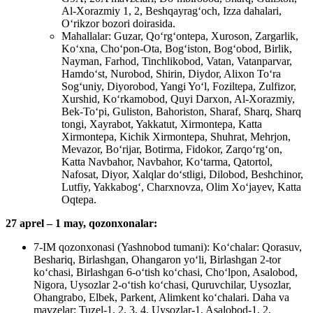
Al-Xorazmiy 1, 2, Beshqayrag‘och, Izza dahalari,
O‘rikzor bozori doirasida.
Mahallalar: Guzar, Qo‘rg‘ontepa, Xuroson, Zargarlik,
Ko‘xna, Cho‘pon-Ota, Bog‘iston, Bog‘obod, Birlik,
Nayman, Farhod, Tinchlikobod, Vatan, Vatanparvar,
Hamdo‘st, Nurobod, Shirin, Diydor, Alixon To‘ra
Sog‘uniy, Diyorobod, Yangi Yo‘l, Foziltepa, Zulfizor,
Xurshid, Ko‘rkamobod, Quyi Darxon, Al-Xorazmiy,
Bek-To‘pi, Guliston, Bahoriston, Sharaf, Sharq, Sharq
tongi, Xayrabot, Yakkatut, Xirmontepa, Katta
Xirmontepa, Kichik Xirmontepa, Shuhrat, Mehrjon,
Mevazor, Bo‘rijar, Botirma, Fidokor, Zarqo‘rg‘on,
Katta Navbahor, Navbahor, Ko‘tarma, Qatortol,
Nafosat, Diyor, Xalqlar do‘stligi, Dilobod, Beshchinor,
Lutfiy, Yakkabog‘, Charxnovza, Olim Xo‘jayev, Katta
Oqtepa.
27 aprel – 1 may,
qozonxonalar:
7-IM qozonxonasi (Yashnobod tumani): Ko‘chalar: Qorasuv,
Beshariq, Birlashgan, Ohangaron yo‘li, Birlashgan 2-tor
ko‘chasi, Birlashgan 6-o‘tish ko‘chasi, Cho‘lpon, Asalobod,
Nigora, Uysozlar 2-o‘tish ko‘chasi, Quruvchilar, Uysozlar,
Ohangrabo, Elbek, Parkent, Alimkent ko‘chalari. Daha va
mavzelar: Tuzel-1, 2, 3, 4, Uysozlar-1, Asalobod-1, 2,