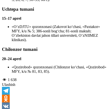
Uchtepa tumani
15–17 aprel
«O‘zDJTU» qozonxonasi (Zakovot ko‘chasi, «Paxtakor»
MFY, k/u № 5; 386-sonli bog‘cha; 81-sonli maktab;
O‘zbekiston davlat jahon tillari universiteti, O‘zNIIMEZ
klinikasi).
Chilonzor tumani
20–24 aprel
«Qozirobod» qozonxonasi (Chilonzor ko‘chasi, «Qozirobod»
MFY, k/u № 81, 83, 85).
1 638
Ulashish
Telegram
Odnoklassniki