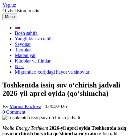
Skip
Yep.uz
to
O‘zbekiston, rostini
content
Menu
Bosh sahifa
Yangiliklar va tahlil
Sayohat
Taomlar
Madaniyat
Kitoblar va filmlar
Nasr
Migrantlar: xorijdagi hayot va sinovlar
Toshkentda issiq suv o‘chirish jadvali
2026-yil aprel oyida (qo‘shimcha)
By
Marina Kozlova
|
02/04/2026
0 Comment
Veolia Energy Tashkent
2026-yil aprel oyida Toshkentda issiq
suvni o‘chirish bo‘yicha qo‘shimcha ro‘yxatni
e’lon qildi.