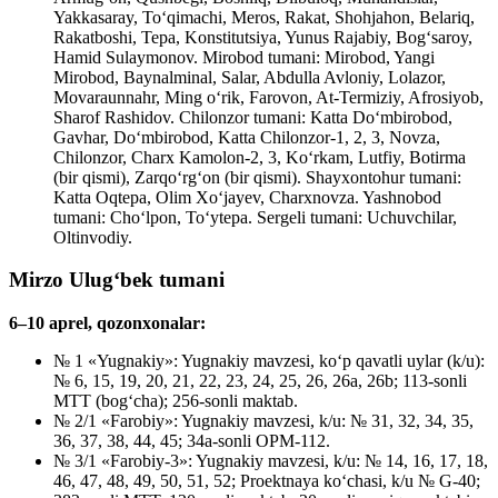
Yakkasaray, To‘qimachi, Meros, Rakat, Shohjahon, Belariq,
Rakatboshi, Tepa, Konstitutsiya, Yunus Rajabiy, Bog‘saroy,
Hamid Sulaymonov. Mirobod tumani: Mirobod, Yangi
Mirobod, Baynalminal, Salar, Abdulla Avloniy, Lolazor,
Movaraunnahr, Ming o‘rik, Farovon, At-Termiziy, Afrosiyob,
Sharof Rashidov. Chilonzor tumani: Katta Do‘mbirobod,
Gavhar, Do‘mbirobod, Katta Chilonzor-1, 2, 3, Novza,
Chilonzor, Charx Kamolon-2, 3, Ko‘rkam, Lutfiy, Botirma
(bir qismi), Zarqo‘rg‘on (bir qismi). Shayxontohur tumani:
Katta Oqtepa, Olim Xo‘jayev, Charxnovza. Yashnobod
tumani: Cho‘lpon, To‘ytepa. Sergeli tumani: Uchuvchilar,
Oltinvodiy.
Mirzo Ulug‘bek tumani
6–10 aprel, qozonxonalar:
№ 1 «Yugnakiy»: Yugnakiy mavzesi, ko‘p qavatli uylar (k/u):
№ 6, 15, 19, 20, 21, 22, 23, 24, 25, 26, 26a, 26b; 113-sonli
MTT (bog‘cha); 256-sonli maktab.
№ 2/1 «Farobiy»: Yugnakiy mavzesi, k/u: № 31, 32, 34, 35,
36, 37, 38, 44, 45; 34a-sonli OPM-112.
№ 3/1 «Farobiy-3»: Yugnakiy mavzesi, k/u: № 14, 16, 17, 18,
46, 47, 48, 49, 50, 51, 52; Proektnaya ko‘chasi, k/u № G-40;