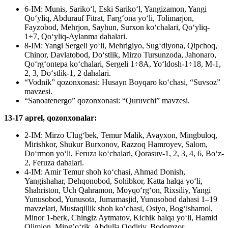
6-IM: Munis, Sariko‘l, Eski Sariko‘l, Yangizamon, Yangi
Qo‘yliq, Abdurauf Fitrat, Farg‘ona yo‘li, Tolimarjon,
Fayzobod, Mehrjon, Sayhun, Surxon ko‘chalari, Qo‘yliq-
1÷7, Qo‘yliq-Aylanma dahalari.
8-IM: Yangi Sergeli yo‘li, Mehrigiyo, Sug‘diyona, Qipchoq,
Chinor, Davlatobod, Do‘stlik, Mirzo Tursunzoda, Jahonaro,
Qo‘rg‘ontepa ko‘chalari, Sergeli 1÷8A, Yo‘ldosh-1÷18, M-1,
2, 3, Do‘stlik-1, 2 dahalari.
“Vodnik” qozonxonasi: Husayn Boyqaro ko‘chasi, “Suvsoz”
mavzesi.
“Sanoatenergo” qozonxonasi: “Quruvchi” mavzesi.
13-17 aprel, qozonxonalar:
2-IM: Mirzo Ulug‘bek, Temur Malik, Avayxon, Mingbuloq,
Mirishkor, Shukur Burxonov, Razzoq Hamroyev, Salom,
Do‘rmon yo‘li, Feruza ko‘chalari, Qorasuv-1, 2, 3, 4, 6, Bo‘z-
2, Feruza dahalari.
4-IM: Amir Temur shoh ko‘chasi, Ahmad Donish,
Yangishahar, Dehqonobod, Sohibkor, Katta halqa yo‘li,
Shahriston, Uch Qahramon, Moyqo‘rg‘on, Rixsiliy, Yangi
Yunusobod, Yunusota, Jumamasjid, Yunusobod dahasi 1–19
mavzelari, Mustaqillik shoh ko‘chasi, Osiyo, Bog‘ishamol,
Minor 1-berk, Chingiz Aytmatov, Kichik halqa yo‘li, Hamid
Olimjon, Ming’o‘rik, Abdulla Qodiriy, Bodomzor,