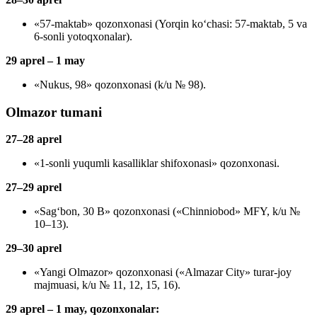
«57-maktab» qozonxonasi (Yorqin ko‘chasi: 57-maktab, 5 va
6-sonli yotoqxonalar).
29 aprel – 1 may
«Nukus, 98» qozonxonasi (k/u № 98).
Olmazor tumani
27–28 aprel
«1-sonli yuqumli kasalliklar shifoxonasi» qozonxonasi.
27–29 aprel
«Sag‘bon, 30 B» qozonxonasi («Chinniobod» MFY, k/u №
10–13).
29–30 aprel
«Yangi Olmazor» qozonxonasi («Almazar City» turar-joy
majmuasi, k/u № 11, 12, 15, 16).
29 aprel – 1 may, qozonxonalar: