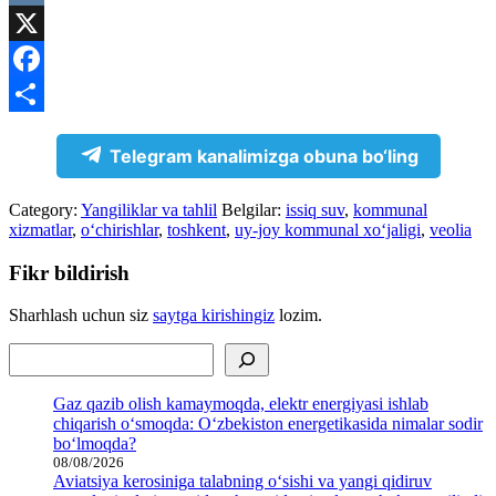
VK
X
Facebook
Share
Telegram kanalimizga obuna bo‘ling
Category:
Yangiliklar va tahlil
Belgilar:
issiq suv
,
kommunal
xizmatlar
,
o‘chirishlar
,
toshkent
,
uy-joy kommunal xo‘jaligi
,
veolia
Fikr bildirish
Sharhlash uchun siz
saytga kirishingiz
lozim.
Izlash
Gaz qazib olish kamaymoqda, elektr energiyasi ishlab
chiqarish o‘smoqda: O‘zbekiston energetikasida nimalar sodir
bo‘lmoqda?
08/08/2026
Aviatsiya kerosiniga talabning o‘sishi va yangi qidiruv