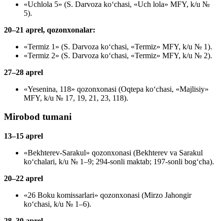
«Uchlola 5» (S. Darvoza ko‘chasi, «Uch lola» MFY, k/u №
5).
20–21 aprel, qozonxonalar:
«Termiz 1» (S. Darvoza ko‘chasi, «Termiz» MFY, k/u № 1).
«Termiz 2» (S. Darvoza ko‘chasi, «Termiz» MFY, k/u № 2).
27–28 aprel
«Yesenina, 118» qozonxonasi (Oqtepa ko‘chasi, «Majlisiy»
MFY, k/u № 17, 19, 21, 23, 118).
Mirobod tumani
13–15 aprel
«Bekhterev-Sarakul» qozonxonasi (Bekhterev va Sarakul
ko‘chalari, k/u № 1–9; 294-sonli maktab; 197-sonli bog‘cha).
20–22 aprel
«26 Boku komissarlari» qozonxonasi (Mirzo Jahongir
ko‘chasi, k/u № 1–6).
28–30 aprel