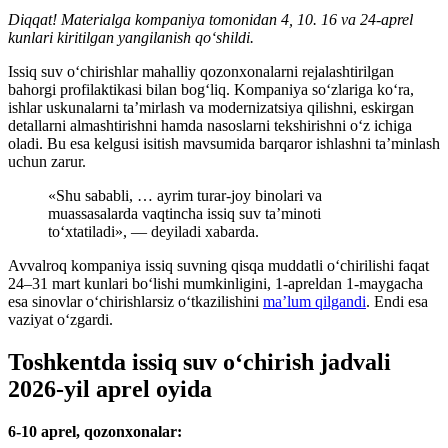
Diqqat! Materialga kompaniya tomonidan 4, 10. 16 va 24-aprel
kunlari kiritilgan yangilanish qo‘shildi.
Issiq suv o‘chirishlar mahalliy qozonxonalarni rejalashtirilgan
bahorgi profilaktikasi bilan bog‘liq. Kompaniya so‘zlariga ko‘ra,
ishlar uskunalarni ta’mirlash va modernizatsiya qilishni, eskirgan
detallarni almashtirishni hamda nasoslarni tekshirishni o‘z ichiga
oladi. Bu esa kelgusi isitish mavsumida barqaror ishlashni ta’minlash
uchun zarur.
«Shu sababli, … ayrim turar-joy binolari va
muassasalarda vaqtincha issiq suv ta’minoti
to‘xtatiladi», — deyiladi xabarda.
Avvalroq kompaniya issiq suvning qisqa muddatli o‘chirilishi faqat
24–31 mart kunlari bo‘lishi mumkinligini, 1-apreldan 1-maygacha
esa sinovlar o‘chirishlarsiz o‘tkazilishini
ma’lum qilgandi
. Endi esa
vaziyat o‘zgardi.
Toshkentda issiq suv o‘chirish jadvali
2026-yil aprel oyida
6-10 aprel, qozonxonalar: