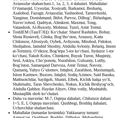
Aviasozlar shaharchasi-1, 1a, 2, 3, 4 dahalari. Mahallalar:
O‘rtamasjid, Uysozlar, Xosiyatli, Barkamol, Beshariq,
Asalobod, Fazogir, Aviasozlar, Yashnobod, Tarnovboshi,
Yanginur, Donishmand, Iltifot, Parvoz, Dilbog‘, Birlashgan,
Navro‘zobod, Qadriyat, Alimkent, Maxmur, Tong,
Vatandosh, Al-Buxoriy, Mohinur, Tuzel, Amir Temur.
ToshIEM (ТашТЭЦ): Ko‘chalar: Sharof Rashidov, Bobur,
Shota Rustaveli, Glinka, Bog‘ibo‘ston, Arnasoy, Katta
Chilonzor, Afrosiyob, Oybek, Avliyoota, Mirobod, Fidokor,
Shohjahon, Jamshid Shoshiy, Abdulla Avloniy, Belariq, Imom
at-Termiziy, O‘rikzor, Bog‘tepa 5-tor ko‘chasi, Jiydazor 1-tor
ko‘chasi, Yakub Kolos, Chimkent, Buyuk Turon, Muqimiy,
Seul, Askiya, Cho‘ponota, Nurafshon, Gulxaniy, Lutfiy,
Bog‘iston, Samarqand Darvoza, Amir Temur, Navoiy,
Qumariq, Yahyo G‘ulomov, Istiqbol, Zarafshon, Maxtumquli,
Islom Karimov, Buxoro, Istiqlol, Sodiq Azimov, Said Baraka,
Matbuotchilar, Sayilgoh, Shastri, Elbek, Kichik halqa yo‘li,
Shahrisabz, Taras Shevchenko, Nukus, Kichik Beshyog‘och,
Abdulla Qahhor, Haydar Aliyev, Oltin vodiy, Moshtabib,
Mustaqillik shoh ko‘chalari.
Daha va mavzelar: M-7, Oqtepa dahalari, Chilonzor dahasi
1÷5, E, I, Oqtepa mavzelari. Qushbegi, Boshliq dahalari,
Uchuvchilar shaharchasi.
Mahallalar (tumanlar kesimida): Yakkasaroy tumani:
Armug‘on, Qushbegi, Boshliq, Dilbuloq, Muhandislar,