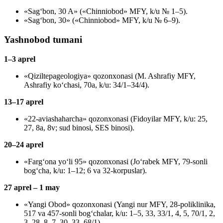
«Sag‘bon, 30 A» («Chinniobod» MFY, k/u № 1–5).
«Sag‘bon, 30» («Chinniobod» MFY, k/u № 6–9).
Yashnobod tumani
1–3 aprel
«Qiziltepageologiya» qozonxonasi (M. Ashrafiy MFY,
Ashrafiy ko‘chasi, 70a, k/u: 34/1–34/4).
13–17 aprel
«22-aviashaharcha» qozonxonasi (Fidoyilar MFY, k/u: 25,
27, 8a, 8v; sud binosi, SES binosi).
20–24 aprel
«Farg‘ona yo‘li 95» qozonxonasi (Jo‘rabek MFY, 79-sonli
bog‘cha, k/u: 1–12; 6 va 32-korpuslar).
27 aprel – 1 may
«Yangi Obod» qozonxonasi (Yangi nur MFY, 28-poliklinika,
517 va 457-sonli bog‘chalar, k/u: 1–5, 33, 33/1, 4, 5, 70/1, 2,
3, 28, 8, 7, 30–33, 68/1).