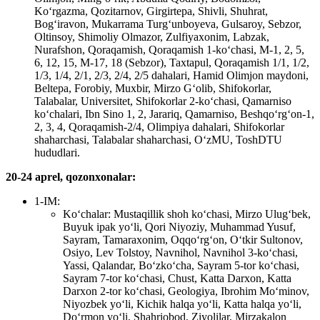
Ko‘rgazma, Qozitarnov, Girgirtepa, Shivli, Shuhrat,
Bog‘iravon, Mukarrama Turg‘unboyeva, Gulsaroy, Sebzor,
Oltinsoy, Shimoliy Olmazor, Zulfiyaxonim, Labzak,
Nurafshon, Qoraqamish, Qoraqamish 1-ko‘chasi, M-1, 2, 5,
6, 12, 15, M-17, 18 (Sebzor), Taxtapul, Qoraqamish 1/1, 1/2,
1/3, 1/4, 2/1, 2/3, 2/4, 2/5 dahalari, Hamid Olimjon maydoni,
Beltepa, Forobiy, Muxbir, Mirzo G‘olib, Shifokorlar,
Talabalar, Universitet, Shifokorlar 2-ko‘chasi, Qamarniso
ko‘chalari, Ibn Sino 1, 2, Jarariq, Qamarniso, Beshqo‘rg‘on-1,
2, 3, 4, Qoraqamish-2/4, Olimpiya dahalari, Shifokorlar
shaharchasi, Talabalar shaharchasi, O‘zMU, ToshDTU
hududlari.
20-24 aprel, qozonxonalar:
1-IM:
Ko‘chalar: Mustaqillik shoh ko‘chasi, Mirzo Ulug‘bek,
Buyuk ipak yo‘li, Qori Niyoziy, Muhammad Yusuf,
Sayram, Tamaraxonim, Oqqo‘rg‘on, O‘tkir Sultonov,
Osiyo, Lev Tolstoy, Navnihol, Navnihol 3-ko‘chasi,
Yassi, Qalandar, Bo‘zko‘cha, Sayram 5-tor ko‘chasi,
Sayram 7-tor ko‘chasi, Chust, Katta Darxon, Katta
Darxon 2-tor ko‘chasi, Geologiya, Ibrohim Mo‘minov,
Niyozbek yo‘li, Kichik halqa yo‘li, Katta halqa yo‘li,
Do‘rmon yo‘li, Shahriobod, Ziyolilar, Mirzakalon