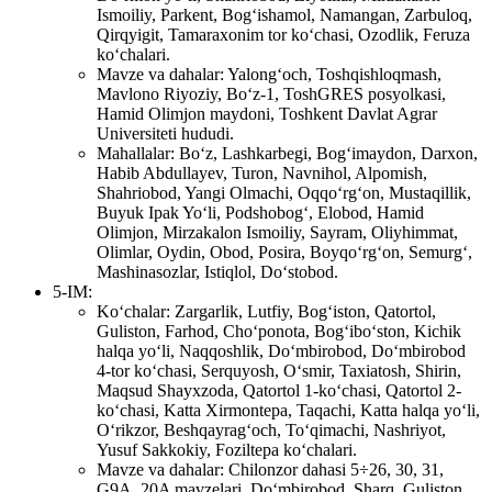
Ismoiliy, Parkent, Bog‘ishamol, Namangan, Zarbuloq,
Qirqyigit, Tamaraxonim tor ko‘chasi, Ozodlik, Feruza
ko‘chalari.
Mavze va dahalar: Yalong‘och, Toshqishloqmash,
Mavlono Riyoziy, Bo‘z-1, ToshGRES posyolkasi,
Hamid Olimjon maydoni, Toshkent Davlat Agrar
Universiteti hududi.
Mahallalar: Bo‘z, Lashkarbegi, Bog‘imaydon, Darxon,
Habib Abdullayev, Turon, Navnihol, Alpomish,
Shahriobod, Yangi Olmachi, Oqqo‘rg‘on, Mustaqillik,
Buyuk Ipak Yo‘li, Podshobog‘, Elobod, Hamid
Olimjon, Mirzakalon Ismoiliy, Sayram, Oliyhimmat,
Olimlar, Oydin, Obod, Posira, Boyqo‘rg‘on, Semurg‘,
Mashinasozlar, Istiqlol, Do‘stobod.
5-IM:
Ko‘chalar: Zargarlik, Lutfiy, Bog‘iston, Qatortol,
Guliston, Farhod, Cho‘ponota, Bog‘ibo‘ston, Kichik
halqa yo‘li, Naqqoshlik, Do‘mbirobod, Do‘mbirobod
4-tor ko‘chasi, Serquyosh, O‘smir, Taxiatosh, Shirin,
Maqsud Shayxzoda, Qatortol 1-ko‘chasi, Qatortol 2-
ko‘chasi, Katta Xirmontepa, Taqachi, Katta halqa yo‘li,
O‘rikzor, Beshqayrag‘och, To‘qimachi, Nashriyot,
Yusuf Sakkokiy, Foziltepa ko‘chalari.
Mavze va dahalar: Chilonzor dahasi 5÷26, 30, 31,
G9A, 20A mavzelari, Do‘mbirobod, Sharq, Guliston,