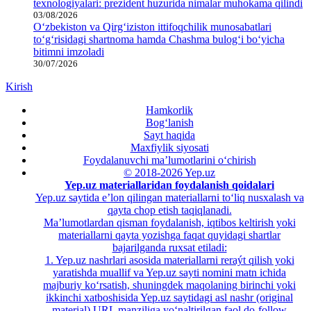
texnologiyalari: prezident huzurida nimalar muhokama qilindi
03/08/2026
O‘zbekiston va Qirg‘iziston ittifoqchilik munosabatlari
to‘g‘risidagi shartnoma hamda Chashma bulog‘i bo‘yicha
bitimni imzoladi
30/07/2026
Kirish
Hamkorlik
Bog‘lanish
Sayt haqida
Maxfiylik siyosati
Foydalanuvchi ma’lumotlarini o‘chirish
© 2018-2026 Yep.uz
Yep.uz materiallaridan foydalanish qoidalari
Yep.uz saytida e’lon qilingan materiallarni to‘liq nusxalash va
qayta chop etish taqiqlanadi.
Ma’lumotlardan qisman foydalanish, iqtibos keltirish yoki
materiallarni qayta yozishga faqat quyidagi shartlar
bajarilganda ruxsat etiladi:
1. Yep.uz nashrlari asosida materiallarni reraýt qilish yoki
yaratishda muallif va Yep.uz sayti nomini matn ichida
majburiy ko‘rsatish, shuningdek maqolaning birinchi yoki
ikkinchi xatboshisida Yep.uz saytidagi asl nashr (original
material) URL manziliga yo‘naltirilgan faol do-follow