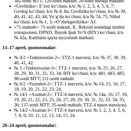
382-sonli MTT; 120-sonli maktab; 20-sonli musiqa maktabi.
«Geofizika»: E’zoz ko‘chasi, k/u: № 1, 2, 3, 4, 5, 6, 7;
Geolog ko‘chasi, k/u № 8, 8a; Geofizika ko‘chasi, k/u № 39,
40, 41, 42, 43, 44; Yo‘g‘du ko‘chasi, k/u № 74, 75; Nihol
ko‘chasi, k/u № 1, 3; «O‘zbekgeofizika» AJ.
«71-maktab»: 71-sonli maktab, K. Bekzod nomidagi institut
yotoqxonasi, DPND, Buyuk Ipak Yo‘li (BIY) ko‘chasi, k/u
№ 42a, Kadrlarni qayta tayyorlash markazi.
13–17 aprel, qozonxonalar:
№ 4/2 «Traktorsozlar-2»: TTZ-1 mavzesi, k/u: № 37, 38, 39,
40, 41, 42.
№ 5 «Traktorsozlar-3»: TTZ-1 mavzesi, k/u: № 25, 26, 27,
28, 29, 30, 31, 32, 33, 34; BIY ko‘chasi, k/u: 481, 483, 485;
98-sonli MTT; 211-sonli maktab.
№ 6/2 «Yuzrabot-2»: TTZ-1 mavzesi, k/u: № 14, 15, 16, 17,
18, 19, 20, 21, 22, 23, 24.
№ 14/1 «Azamat-2»: TTZ-4 mavzesi, k/u: № 14a, 16, 17, 18,
19, 20, 21, 22, 23, 25, 26, 27, 28, 29, 30, 31, 32, 33, 34, 35,
36; 137-sonli MTT; 35-sonli maktab; TTZ-4 nasos stansiyasi.
№ 14/2 «Azamat-3»: TTZ-4 mavzesi, k/u: № 1, 2, 3, 4, 5, 6,
7, 8, 9, 10, 11, 12, 13, 14, 15, 24.
20–24 aprel, qozonxonalar: