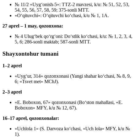
№ 11/2 «Uyg‘onish-5»: TTZ-2 mavzesi, k/u: № 51, 52, 53,
54, 55, 56, 57, 58, 59; 375-sonli MTT.
«O‘qituvchi»: O‘qituvchi ko‘chasi, k/u № 1, 1A.
27 aprel – 1 may, qozonxona:
№ 4 Ulug‘bek qo‘rg‘oni: Do‘stlik ko‘chasi, k/u: № 1, 2, 3, 4,
5, 6; 286-sonli maktab; 587-sonli MTT.
Shayxontohur tumani
1–2 aprel
«Uyg‘ur, 314» qozonxonasi (Yangi shahar ko‘chasi, № 8, 9,
6; «Tsvet met» MChJ).
2–3 aprel
«E. Boboxon, 67» qozonxonasi (Bo‘ston mahallasi, «E.
Boboxon» MFY, k/u № 12, 67).
16–17 aprel, qozonxonalar:
«Uchlola 1» (S. Darvoza ko‘chasi, «Uch lola» MFY, k/u №
1).