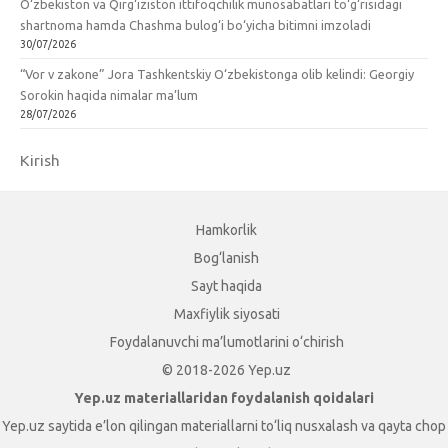
O‘zbekiston va Qirg‘iziston ittifoqchilik munosabatlari to‘g‘risidagi
shartnoma hamda Chashma bulog‘i bo‘yicha bitimni imzoladi
30/07/2026
“Vor v zakone” Jora Tashkentskiy O‘zbekistonga olib kelindi: Georgiy
Sorokin haqida nimalar ma’lum
28/07/2026
Kirish
Hamkorlik
Bog‘lanish
Sayt haqida
Maxfiylik siyosati
Foydalanuvchi ma’lumotlarini o‘chirish
© 2018-2026 Yep.uz
Yep.uz materiallaridan foydalanish qoidalari
Yep.uz saytida e’lon qilingan materiallarni to‘liq nusxalash va qayta chop