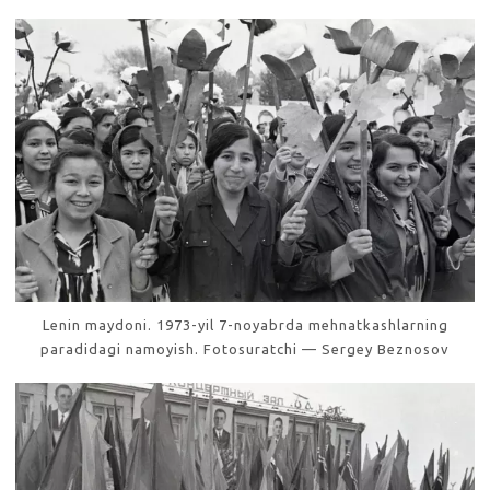
Lenin maydoni. 1973-yil 7-noyabrda mehnatkashlarning
paradidagi namoyish. Fotosuratchi — Sergey Beznosov