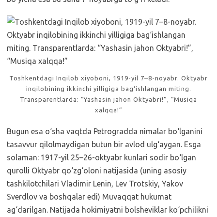
Toshkentdagi Inqilob xiyoboni, 1919-yil 7–8-noyabr. Oktyabr
inqilobining ikkinchi yilligiga bag‘ishlangan miting.
Transparentlarda: “Yashasin jahon Oktyabri!”, “Musiqa
xalqqa!”
Bugun esa o‘sha vaqtda Petrogradda nimalar bo‘lganini
tasavvur qilolmaydigan butun bir avlod ulg‘aygan. Esga
solaman: 1917-yil 25–26-oktyabr kunlari sodir bo‘lgan
qurolli Oktyabr qo‘zg‘oloni natijasida (uning asosiy
tashkilotchilari Vladimir Lenin, Lev Trotskiy, Yakov
Sverdlov va boshqalar edi) Muvaqqat hukumat
ag‘darilgan. Natijada hokimiyatni bolsheviklar ko‘pchilikni