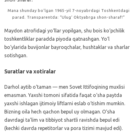
Mana shunday bo‘lgan 1965-yil 7-noyabrdagi Toshkentdagi
parad. Transparentda: “Ulug‘ Oktyabrga shon-sharaf!”
Maydon atrofidagi yo‘llar yopilgan, shu bois ko‘pchilik
toshkentliklar paradda piyoda qatnashgan. Yo‘l
bo‘ylarida buvijonlar bayroqchalar, hushtaklar va sharlar
sotishgan.
Suratlar va xotiralar
Darhol aytib o‘taman — men Sovet Ittifoqining muxlisi
emasman. Yaxshi tomoni sifatida faqat o‘sha paytda
yaxshi ishlagan ijtimoiy liftlarni eslab o‘tishim mumkin.
Bizning oila hech qachon bepul uy olmagan. O‘sha
davrdagi ta’lim va tibbiyot shartli ravishda bepul edi
(kechki davrda repetitorlar va pora tizimi mavjud edi).