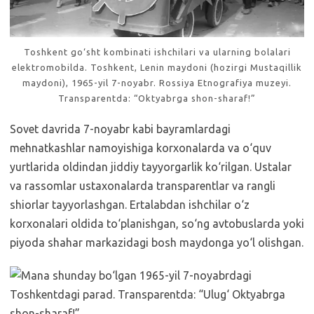
Toshkent go‘sht kombinati ishchilari va ularning bolalari
elektromobilda. Toshkent, Lenin maydoni (hozirgi Mustaqillik
maydoni), 1965-yil 7-noyabr. Rossiya Etnografiya muzeyi.
Transparentda: “Oktyabrga shon-sharaf!”
Sovet davrida 7-noyabr kabi bayramlardagi
mehnatkashlar namoyishiga korxonalarda va o‘quv
yurtlarida oldindan jiddiy tayyorgarlik ko‘rilgan. Ustalar
va rassomlar ustaxonalarda transparentlar va rangli
shiorlar tayyorlashgan. Ertalabdan ishchilar o‘z
korxonalari oldida to‘planishgan, so‘ng avtobuslarda yoki
piyoda shahar markazidagi bosh maydonga yo‘l olishgan.