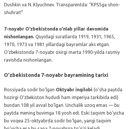
7-noyabr O‘zbekistonda o‘nlab yillar davomida
nishonlangan.
Quyidagi suratlarda 1919, 1931, 1965,
1970, 1973 va 1981 yillardagi bayramlar aks etgan.
O‘zbekistonda 7-noyabr oxirgi marta 1990-yilda rasmiy
ravishda nishonlangan.
O‘zbekistonda 7-noyabr bayramining tarixi
Rossiyada sodir bo‘lgan
Oktyabr inqilobi
(o‘sha paytda
hozirgi O‘zbekiston hududi ham imperiya tarkibida edi)
bundan 108 yil avval bo‘lgan. Unchalik uzoq emas — bu
paytda mening buvimga 18 yosh edi. Eski taqvim bo‘yicha
bu voqea 25-oktyabrda sodir bo‘lgan, yangi taqvim
bo‘yicha esa bu sana 7-noyabrga to‘g‘ri keladi.