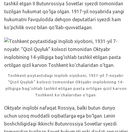
tashkil etgan II Butunrossiya Sovetlar syezdi tomonidan
tuzilgan hukumat qo‘lga olgan. 1917-yil noyabrida yangi
hukumatni Favqulodda dehqon deputatlari syezdi ham
ko‘pchilik ovoz bilan qo‘llab-quvvatlagan.
Toshkent poytaxtidagi Inqilob xiyoboni, 1931-yil 7-noyabr.
“Qizil Quyluk” kolxozi tomonidan Oktyabr inqilobining 14-
yilligiga bag‘ishlab tashkil etilgan paxta ortilgan qizil karvon
Toshkent ko‘chalaridan o‘tgan.
Oktyabr inqilobi nafaqat Rossiya, balki butun dunyo
uchun uzoq muddatli oqibatlarga ega bo‘lgan. Lenin
boshchiligidagi Ikkinchi Butunrossiya Sovetlar syezdi
tomonidan tuzilgan Sovet hukumati eski davlat apparatini