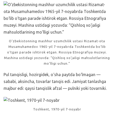
O‘zbekistonning mashhur uzumchilik ustasi Rizamat-ota
Musamuhamedov 1965-yil 7-noyabrda Toshkentda bo‘lib
o‘tgan parade ishtirok etgan. Rossiya Etnografiya muzeyi.
Mashina ustidagi yozuvda: “Qishloq xo‘jaligi mahsulotlarining
mo‘lligi uchun.”
Pul tanqisligi, hozirgidek, o‘sha paytda bo‘lmagan —
sababi, aksincha, tovarlar tanqis edi. Jamiyat tanlashga
majbur edi: qaysi tanqislik afzal — pulniki yoki tovarniki.
Toshkent, 1970-yil 7-noyabr