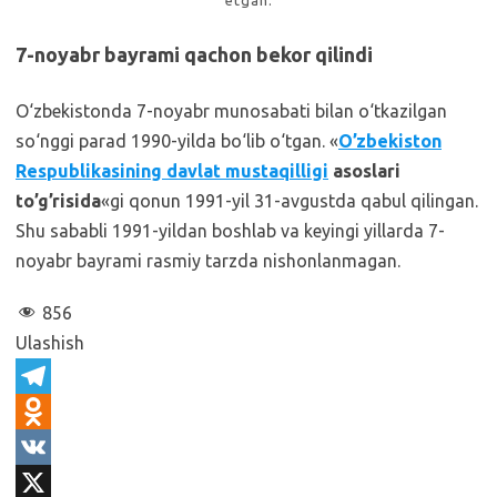
7-noyabr bayrami qachon bekor qilindi
O‘zbekistonda 7-noyabr munosabati bilan o‘tkazilgan
so‘nggi parad 1990-yilda bo‘lib o‘tgan. «
O’zbekiston
Respublikasining davlat mustaqilligi
asoslari
to’g’risida
«gi qonun 1991-yil 31-avgustda qabul qilingan.
Shu sababli 1991-yildan boshlab va keyingi yillarda 7-
noyabr bayrami rasmiy tarzda nishonlanmagan.
856
Ulashish
T
e
O
l
d
V