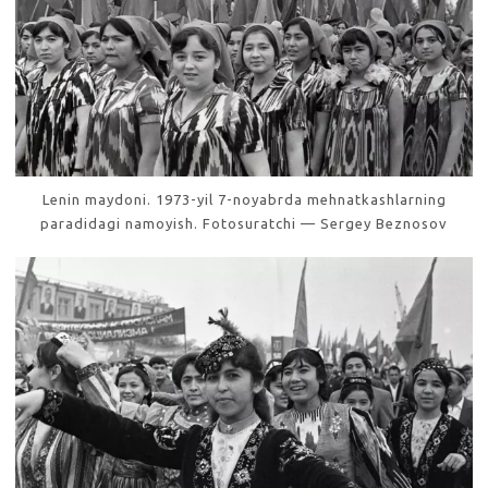
Lenin maydoni. 1973-yil 7-noyabrda mehnatkashlarning
paradidagi namoyish. Fotosuratchi — Sergey Beznosov