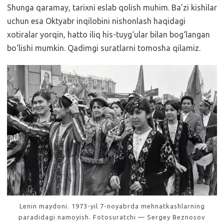
Shunga qaramay, tarixni eslab qolish muhim. Ba’zi kishilar
uchun esa Oktyabr inqilobini nishonlash haqidagi
xotiralar yorqin, hatto iliq his-tuyg‘ular bilan bog‘langan
bo‘lishi mumkin. Qadimgi suratlarni tomosha qilamiz.
Lenin maydoni. 1973-yil 7-noyabrda mehnatkashlarning
paradidagi namoyish. Fotosuratchi — Sergey Beznosov