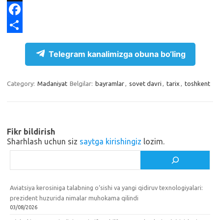
e
n
K
X
g
o
F
r
k
a
S
Telegram kanalimizga obuna bo‘ling
a
l
c
h
m
a
e
a
Category:
Madaniyat
Belgilar:
bayramlar
,
sovet davri
,
tarix
,
toshkent
s
b
r
s
o
e
n
o
Fikr bildirish
i
k
Sharhlash uchun siz
saytga kirishingiz
lozim.
k
Izlash
i
Aviatsiya kerosiniga talabning o‘sishi va yangi qidiruv texnologiyalari:
prezident huzurida nimalar muhokama qilindi
03/08/2026