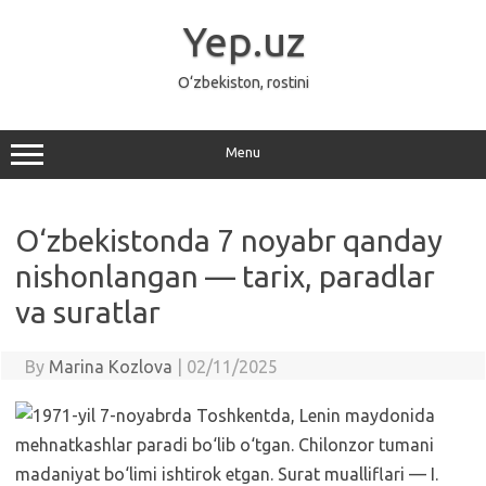
Skip
to
Yep.uz
content
O‘zbekiston, rostini
Menu
O‘zbekistonda 7 noyabr qanday
nishonlangan — tarix, paradlar
va suratlar
By
Marina Kozlova
|
02/11/2025