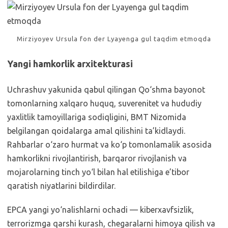
Mirziyoyev Ursula fon der Lyayenga gul taqdim etmoqda
Yangi hamkorlik arxitekturasi
Uchrashuv yakunida qabul qilingan Qo‘shma bayonot
tomonlarning xalqaro huquq, suverenitet va hududiy
yaxlitlik tamoyillariga sodiqligini, BMT Nizomida
belgilangan qoidalarga amal qilishini ta’kidlaydi.
Rahbarlar o‘zaro hurmat va ko‘p tomonlamalik asosida
hamkorlikni rivojlantirish, barqaror rivojlanish va
mojarolarning tinch yo‘l bilan hal etilishiga e’tibor
qaratish niyatlarini bildirdilar.
EPCA yangi yo‘nalishlarni ochadi — kiberxavfsizlik,
terrorizmga qarshi kurash, chegaralarni himoya qilish va