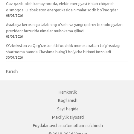
Gaz qazib olish kamaymoqda, elektr energiyasi ishlab chiqarish
o‘smoqda: O‘zbekiston energetikasida nimalar sodir bo‘lmoqda?
08/08/2026
Aviatsiya kerosiniga talabning o‘sishi va yangi qidiruv texnologiyalari:
prezident huzurida nimalar muhokama qilindi
03/08/2026
O‘zbekiston va Qirg‘iziston ittifoqchilik munosabatlari to‘g‘risidagi
shartnoma hamda Chashma bulog‘i bo‘yicha bitimni imzoladi
30/07/2026
Kirish
Hamkorlik
Bog‘lanish
Sayt haqida
Maxfiylik siyosati
Foydalanuvchi ma’lumotlarini o‘chirish