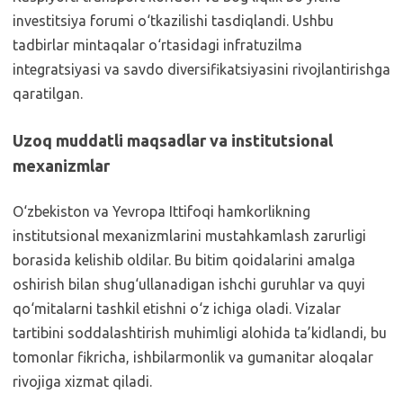
investitsiya forumi o‘tkazilishi tasdiqlandi. Ushbu
tadbirlar mintaqalar o‘rtasidagi infratuzilma
integratsiyasi va savdo diversifikatsiyasini rivojlantirishga
qaratilgan.
Uzoq muddatli maqsadlar va institutsional
mexanizmlar
O‘zbekiston va Yevropa Ittifoqi hamkorlikning
institutsional mexanizmlarini mustahkamlash zarurligi
borasida kelishib oldilar. Bu bitim qoidalarini amalga
oshirish bilan shug‘ullanadigan ishchi guruhlar va quyi
qo‘mitalarni tashkil etishni o‘z ichiga oladi. Vizalar
tartibini soddalashtirish muhimligi alohida ta’kidlandi, bu
tomonlar fikricha, ishbilarmonlik va gumanitar aloqalar
rivojiga xizmat qiladi.