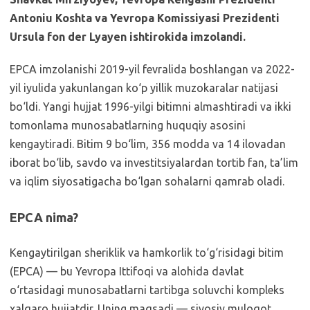
Antoniu Koshta va Yevropa Komissiyasi Prezidenti
Ursula fon der Lyayen ishtirokida imzolandi.
EPCA imzolanishi 2019-yil fevralida boshlangan va 2022-
yil iyulida yakunlangan ko‘p yillik muzokaralar natijasi
bo‘ldi. Yangi hujjat 1996-yilgi bitimni almashtiradi va ikki
tomonlama munosabatlarning huquqiy asosini
kengaytiradi. Bitim 9 bo‘lim, 356 modda va 14 ilovadan
iborat bo‘lib, savdo va investitsiyalardan tortib fan, ta’lim
va iqlim siyosatigacha bo‘lgan sohalarni qamrab oladi.
EPCA nima?
Kengaytirilgan sheriklik va hamkorlik to‘g‘risidagi bitim
(EPCA) — bu Yevropa Ittifoqi va alohida davlat
o‘rtasidagi munosabatlarni tartibga soluvchi kompleks
xalqaro hujjatdir. Uning maqsadi — siyosiy muloqot,