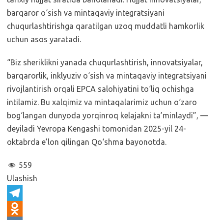
barqaror o‘sish va mintaqaviy integratsiyani
chuqurlashtirishga qaratilgan uzoq muddatli hamkorlik
uchun asos yaratadi.
“Biz sheriklikni yanada chuqurlashtirish, innovatsiyalar,
barqarorlik, inklyuziv o‘sish va mintaqaviy integratsiyani
rivojlantirish orqali EPCA salohiyatini to‘liq ochishga
intilamiz. Bu xalqimiz va mintaqalarimiz uchun o‘zaro
bog‘langan dunyoda yorqinroq kelajakni ta’minlaydi”, —
deyiladi Yevropa Kengashi tomonidan 2025-yil 24-
oktabrda e’lon qilingan Qo‘shma bayonotda.
559
Ulashish
T