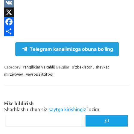
e
O
l
d
V
e
n
K
X
g
o
F
r
k
a
S
Telegram kanalimizga obuna bo‘ling
a
l
c
h
m
a
e
a
Category:
Yangiliklar va tahlil
Belgilar:
o‘zbekiston
,
shavkat
s
b
r
mirziyoyev
,
yevropa ittifoqi
s
o
e
n
o
i
k
Fikr bildirish
k
Sharhlash uchun siz
saytga kirishingiz
lozim.
i
Izlash