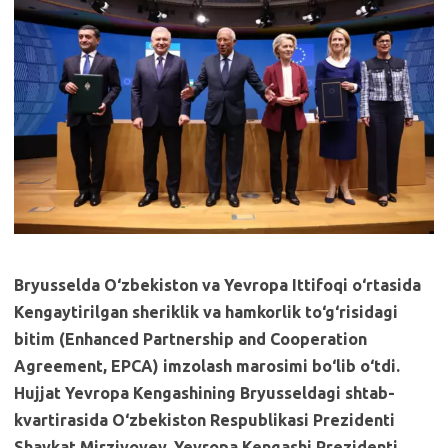
Bryusselda O‘zbekiston va Yevropa Ittifoqi o‘rtasida
Kengaytirilgan sheriklik va hamkorlik to‘g‘risidagi
bitim (Enhanced Partnership and Cooperation
Agreement, EPCA) imzolash marosimi bo‘lib o‘tdi.
Hujjat Yevropa Kengashining Bryusseldagi shtab-
kvartirasida O‘zbekiston Respublikasi Prezidenti
Shavkat Mirziyoyev, Yevropa Kengashi Prezidenti