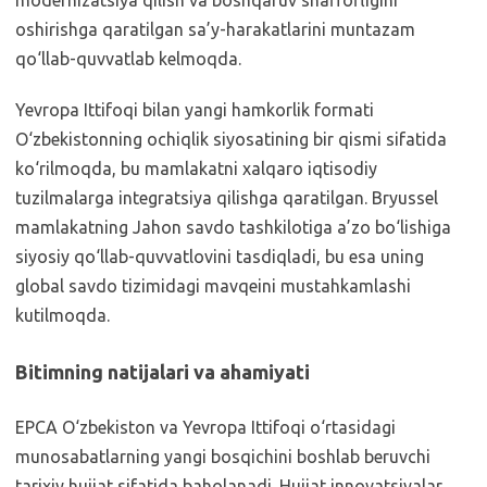
modernizatsiya qilish va boshqaruv shaffofligini
oshirishga qaratilgan sa’y-harakatlarini muntazam
qo‘llab-quvvatlab kelmoqda.
Yevropa Ittifoqi bilan yangi hamkorlik formati
O‘zbekistonning ochiqlik siyosatining bir qismi sifatida
ko‘rilmoqda, bu mamlakatni xalqaro iqtisodiy
tuzilmalarga integratsiya qilishga qaratilgan. Bryussel
mamlakatning Jahon savdo tashkilotiga a’zo bo‘lishiga
siyosiy qo‘llab-quvvatlovini tasdiqladi, bu esa uning
global savdo tizimidagi mavqeini mustahkamlashi
kutilmoqda.
Bitimning natijalari va ahamiyati
EPCA O‘zbekiston va Yevropa Ittifoqi o‘rtasidagi
munosabatlarning yangi bosqichini boshlab beruvchi
tarixiy hujjat sifatida baholanadi. Hujjat innovatsiyalar,