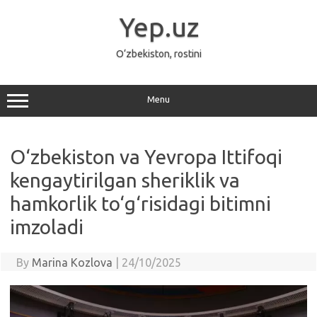
Skip
to
Yep.uz
content
O‘zbekiston, rostini
Menu
O‘zbekiston va Yevropa Ittifoqi
kengaytirilgan sheriklik va
hamkorlik to‘g‘risidagi bitimni
imzoladi
By
Marina Kozlova
|
24/10/2025