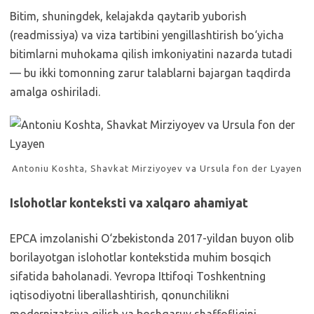
Bitim, shuningdek, kelajakda qaytarib yuborish
(readmissiya) va viza tartibini yengillashtirish bo‘yicha
bitimlarni muhokama qilish imkoniyatini nazarda tutadi
— bu ikki tomonning zarur talablarni bajargan taqdirda
amalga oshiriladi.
Antoniu Koshta, Shavkat Mirziyoyev va Ursula fon der Lyayen
Islohotlar konteksti va xalqaro ahamiyat
EPCA imzolanishi O‘zbekistonda 2017-yildan buyon olib
borilayotgan islohotlar kontekstida muhim bosqich
sifatida baholanadi. Yevropa Ittifoqi Toshkentning
iqtisodiyotni liberallashtirish, qonunchilikni