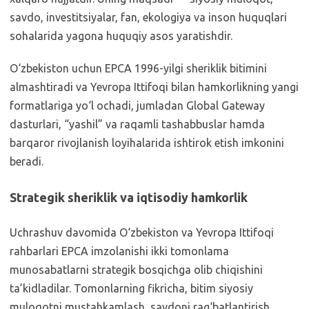
savdo, investitsiyalar, fan, ekologiya va inson huquqlari
sohalarida yagona huquqiy asos yaratishdir.
O‘zbekiston uchun EPCA 1996-yilgi sheriklik bitimini
almashtiradi va Yevropa Ittifoqi bilan hamkorlikning yangi
formatlariga yo‘l ochadi, jumladan Global Gateway
dasturlari, “yashil” va raqamli tashabbuslar hamda
barqaror rivojlanish loyihalarida ishtirok etish imkonini
beradi.
Strategik sheriklik va iqtisodiy hamkorlik
Uchrashuv davomida O‘zbekiston va Yevropa Ittifoqi
rahbarlari EPCA imzolanishi ikki tomonlama
munosabatlarni strategik bosqichga olib chiqishini
ta’kidladilar. Tomonlarning fikricha, bitim siyosiy
muloqotni mustahkamlash, savdoni rag‘batlantirish,