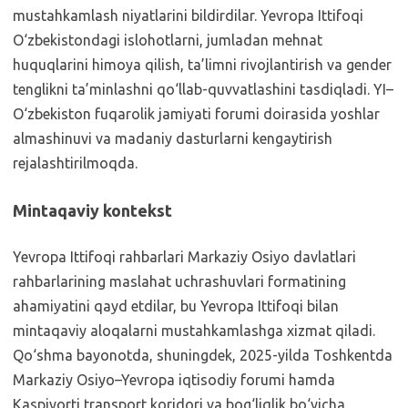
mustahkamlash niyatlarini bildirdilar. Yevropa Ittifoqi
O‘zbekistondagi islohotlarni, jumladan mehnat
huquqlarini himoya qilish, ta’limni rivojlantirish va gender
tenglikni ta’minlashni qo‘llab-quvvatlashini tasdiqladi. YI–
O‘zbekiston fuqarolik jamiyati forumi doirasida yoshlar
almashinuvi va madaniy dasturlarni kengaytirish
rejalashtirilmoqda.
Mintaqaviy kontekst
Yevropa Ittifoqi rahbarlari Markaziy Osiyo davlatlari
rahbarlarining maslahat uchrashuvlari formatining
ahamiyatini qayd etdilar, bu Yevropa Ittifoqi bilan
mintaqaviy aloqalarni mustahkamlashga xizmat qiladi.
Qo‘shma bayonotda, shuningdek, 2025-yilda Toshkentda
Markaziy Osiyo–Yevropa iqtisodiy forumi hamda
Kaspiyorti transport koridori va bog‘liqlik bo‘yicha