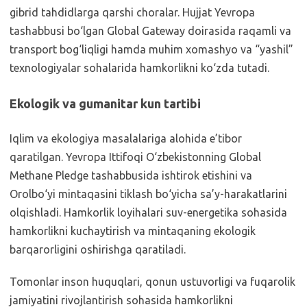
gibrid tahdidlarga qarshi choralar. Hujjat Yevropa
tashabbusi bo‘lgan Global Gateway doirasida raqamli va
transport bog‘liqligi hamda muhim xomashyo va “yashil”
texnologiyalar sohalarida hamkorlikni ko‘zda tutadi.
Ekologik va gumanitar kun tartibi
Iqlim va ekologiya masalalariga alohida e’tibor
qaratilgan. Yevropa Ittifoqi O‘zbekistonning Global
Methane Pledge tashabbusida ishtirok etishini va
Orolbo‘yi mintaqasini tiklash bo‘yicha sa’y-harakatlarini
olqishladi. Hamkorlik loyihalari suv-energetika sohasida
hamkorlikni kuchaytirish va mintaqaning ekologik
barqarorligini oshirishga qaratiladi.
Tomonlar inson huquqlari, qonun ustuvorligi va fuqarolik
jamiyatini rivojlantirish sohasida hamkorlikni