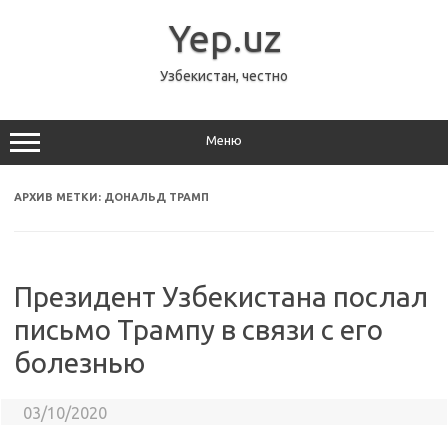
Перейти
к
Yep.uz
содержимому
Узбекистан, честно
Меню
АРХИВ МЕТКИ:
ДОНАЛЬД ТРАМП
Президент Узбекистана послал
письмо Трампу в связи с его
болезнью
03/10/2020