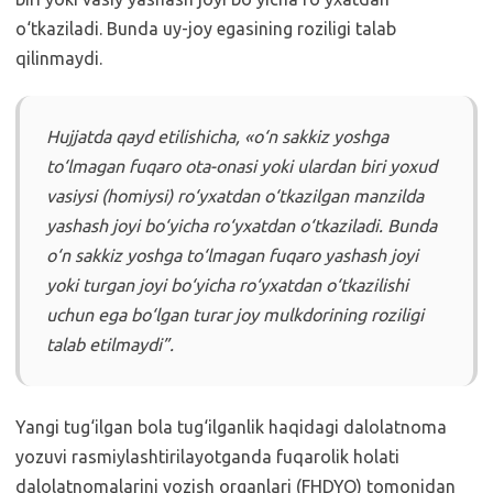
o‘tkaziladi. Bunda uy-joy egasining roziligi talab
qilinmaydi.
Hujjatda qayd etilishicha, «o‘n sakkiz yoshga
to‘lmagan fuqaro ota-onasi yoki ulardan biri yoxud
vasiysi (homiysi) ro‘yxatdan o‘tkazilgan manzilda
yashash joyi bo‘yicha ro‘yxatdan o‘tkaziladi. Bunda
o‘n sakkiz yoshga to‘lmagan fuqaro yashash joyi
yoki turgan joyi bo‘yicha ro‘yxatdan o‘tkazilishi
uchun ega bo‘lgan turar joy mulkdorining roziligi
talab etilmaydi”.
Yangi tug‘ilgan bola tug‘ilganlik haqidagi dalolatnoma
yozuvi rasmiylashtirilayotganda fuqarolik holati
dalolatnomalarini yozish organlari (FHDYO) tomonidan