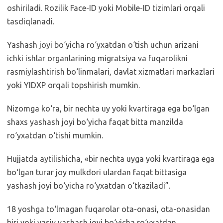
oshiriladi. Rozilik Face-ID yoki Mobile-ID tizimlari orqali
tasdiqlanadi.
Yashash joyi bo‘yicha ro‘yxatdan o‘tish uchun arizani
ichki ishlar organlarining migratsiya va fuqarolikni
rasmiylashtirish bo‘linmalari, davlat xizmatlari markazlari
yoki YIDXP orqali topshirish mumkin.
Nizomga ko‘ra, bir nechta uy yoki kvartiraga ega bo‘lgan
shaxs yashash joyi bo‘yicha faqat bitta manzilda
ro‘yxatdan o‘tishi mumkin.
Hujjatda aytilishicha, «bir nechta uyga yoki kvartiraga ega
bo‘lgan turar joy mulkdori ulardan faqat bittasiga
yashash joyi bo‘yicha ro‘yxatdan o‘tkaziladi”.
18 yoshga to‘lmagan fuqarolar ota-onasi, ota-onasidan
biri yoki vasiy yashash joyi bo‘yicha ro‘yxatdan