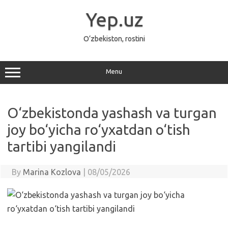
Skip
to
Yep.uz
content
O‘zbekiston, rostini
Menu
O‘zbekistonda yashash va turgan
joy bo‘yicha ro‘yxatdan o‘tish
tartibi yangilandi
By
Marina Kozlova
|
08/05/2026