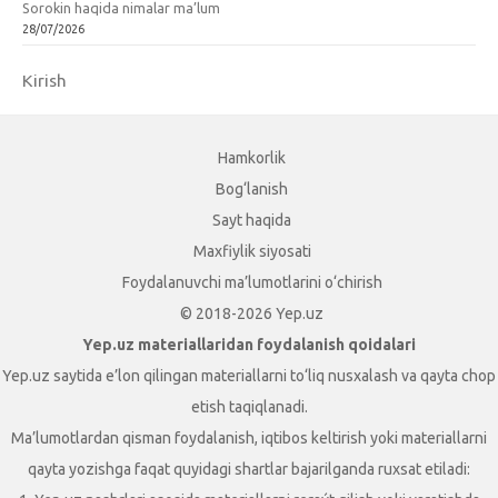
Sorokin haqida nimalar ma’lum
28/07/2026
Kirish
Hamkorlik
Bog‘lanish
Sayt haqida
Maxfiylik siyosati
Foydalanuvchi ma’lumotlarini o‘chirish
© 2018-2026 Yep.uz
Yep.uz materiallaridan foydalanish qoidalari
Yep.uz saytida e’lon qilingan materiallarni to‘liq nusxalash va qayta chop
etish taqiqlanadi.
Ma’lumotlardan qisman foydalanish, iqtibos keltirish yoki materiallarni
qayta yozishga faqat quyidagi shartlar bajarilganda ruxsat etiladi: