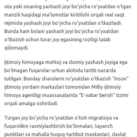
ota yoki onaning yashash joyi bo‘yicha ro‘yxatdan o‘tgan
manzili haqidagi ma’lumotlar kiritilishi orqali real vaqt
rejimida yashash joyi bo‘yicha ro‘yxatdan o‘tkaziladi.
Bunda ham bolani yashash joyi bo‘yicha ro‘yxatdan
o‘tkazish uchun turar joy egasining roziligi talab
qilinmaydi.
Ijtimoiy himoyaga muhtoj va doimiy yashash joyiga ega
bo‘lmagan fuqarolar uchun alohida tartib nazarda
tutilgan. Bunday shaxslarni ro‘yxatdan o‘tkazish “Inson”
ijtimoiy yordam markazlari tomonidan Milliy ijtimoiy
himoya agentligi muassasalarida “E-xabar berish” tizimi
orqali amalga oshiriladi.
Turgan joy bo‘yicha ro‘yxatdan o‘tish migratsiya va
fuqarolikni rasmiylashtirish bo‘linmalari, tayanch
punktlari va mahalla huquq-tartibot maskanlari, davlat