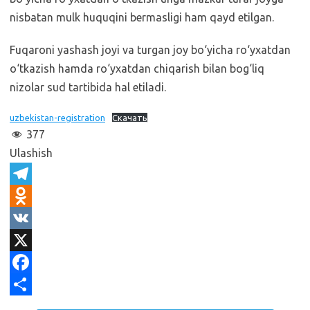
nisbatan mulk huquqini bermasligi ham qayd etilgan.
Fuqaroni yashash joyi va turgan joy bo‘yicha ro‘yxatdan
o‘tkazish hamda ro‘yxatdan chiqarish bilan bog‘liq
nizolar sud tartibida hal etiladi.
uzbekistan-registration
Скачать
377
Ulashish
T
e
O
l
d
V
e
n
K
X
g
o
F
r
k
a
S