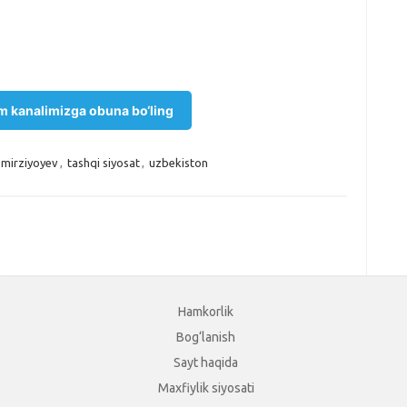
m kanalimizga obuna bo‘ling
 mirziyoyev
,
tashqi siyosat
,
uzbekiston
.
Hamkorlik
Bog‘lanish
Sayt haqida
Maxfiylik siyosati