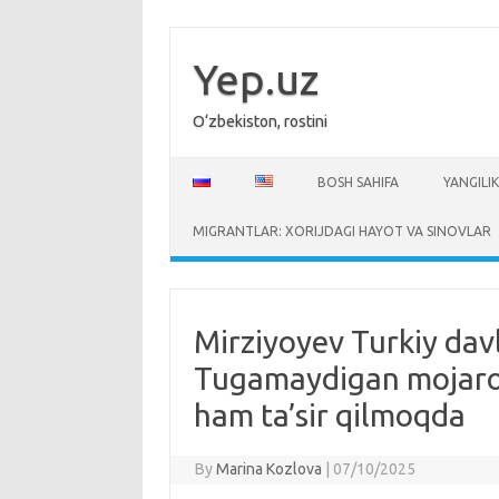
Skip
to
content
Yep.uz
O‘zbekiston, rostini
BOSH SAHIFA
YANGILIK
MIGRANTLAR: XORIJDAGI HAYOT VA SINOVLAR
Mirziyoyev Turkiy davl
Tugamaydigan mojarol
ham ta’sir qilmoqda
By
Marina Kozlova
|
07/10/2025