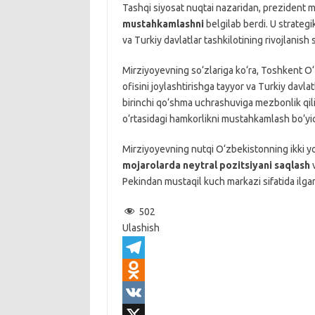
Tashqi siyosat nuqtai nazaridan, prezident 
mustahkamlashni
belgilab berdi. U strategik
va Turkiy davlatlar tashkilotining rivojlanish s
Mirziyoyevning so‘zlariga ko‘ra, Toshkent O‘
ofisini joylashtirishga tayyor va Turkiy davla
birinchi qo‘shma uchrashuviga mezbonlik qili
o‘rtasidagi hamkorlikni mustahkamlash bo‘yich
Mirziyoyevning nutqi O‘zbekistonning ikki yo‘
mojarolarda neytral pozitsiyani saqlash
v
Pekindan mustaqil kuch markazi sifatida ilgar
502
Ulashish
T
e
O