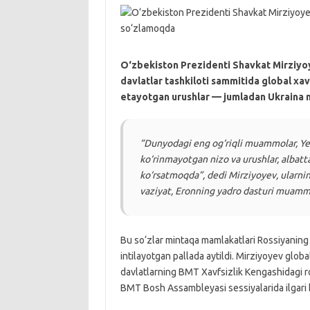
O‘zbekiston Prezidenti Shavkat Mirziyo
davlatlar tashkiloti sammitida global x
etayotgan urushlar — jumladan Ukraina m
“Dunyodagi eng og‘riqli muammolar, Yev
ko‘rinmayotgan nizo va urushlar, albatta
ko‘rsatmoqda”, dedi Mirziyoyev, ularning
vaziyat, Eronning yadro dasturi muammos
Bu so‘zlar mintaqa mamlakatlari Rossiyaning 
intilayotgan pallada aytildi. Mirziyoyev globa
davlatlarning BMT Xavfsizlik Kengashidagi rol
BMT Bosh Assambleyasi sessiyalarida ilgari b