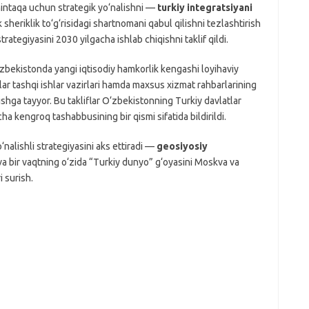
mintaqa uchun strategik yo‘nalishni —
turkiy integratsiyani
 sheriklik to‘g‘risidagi shartnomani qabul qilishni tezlashtirish
trategiyasini 2030 yilgacha ishlab chiqishni taklif qildi.
zbekistonda yangi iqtisodiy hamkorlik kengashi loyihaviy
tlar tashqi ishlar vazirlari hamda maxsus xizmat rahbarlarining
shga tayyor. Bu takliflar O‘zbekistonning Turkiy davlatlar
a kengroq tashabbusining bir qismi sifatida bildirildi.
nalishli strategiyasini aks ettiradi —
geosiyosiy
a bir vaqtning o‘zida “Turkiy dunyo” g‘oyasini Moskva va
i surish.