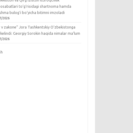
ekiston va Qirg‘iziston ittifoqchilik
osabatlari to‘g‘risidagi shartnoma hamda
hma bulog‘i bo‘yicha bitimni imzoladi
7/2026
r v zakone” Jora Tashkentskiy O‘zbekistonga
 kelindi: Georgiy Sorokin haqida nimalar ma’lum
7/2026
sh