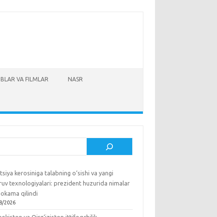
BLAR VA FILMLAR
NASR
sh
tsiya kerosiniga talabning o‘sishi va yangi
ruv texnologiyalari: prezident huzurida nimalar
okama qilindi
8/2026