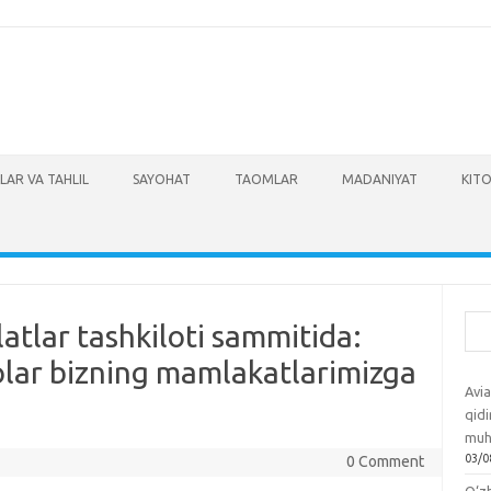
LAR VA TAHLIL
SAYOHAT
TAOMLAR
MADANIYAT
KITO
Izla
atlar tashkiloti sammitida:
ar bizning mamlakatlarimizga
Avia
qidi
muh
03/0
0 Comment