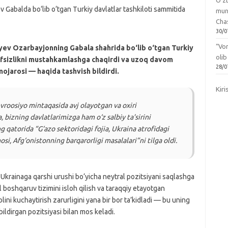
O‘zb
mun
Chas
30/0
“Vo
yev Ozarbayjonning Gabala shahrida bo‘lib o‘tgan Turkiy
olib
avfsizlikni mustahkamlashga chaqirdi va uzoq davom
28/0
ojarosi — haqida tashvish bildirdi.
Kiri
roosiyo mintaqasida avj olayotgan va oxiri
, bizning davlatlarimizga ham o‘z salbiy ta’sirini
 qatorida “G‘azo sektoridagi fojia, Ukraina atrofidagi
i, Afg‘onistonning barqarorligi masalalari”ni tilga oldi.
Ukrainaga qarshi urushi bo‘yicha neytral pozitsiyani saqlashga
l boshqaruv tizimini isloh qilish va taraqqiy etayotgan
ini kuchaytirish zarurligini yana bir bor ta’kidladi — bu uning
ildirgan pozitsiyasi bilan mos keladi.