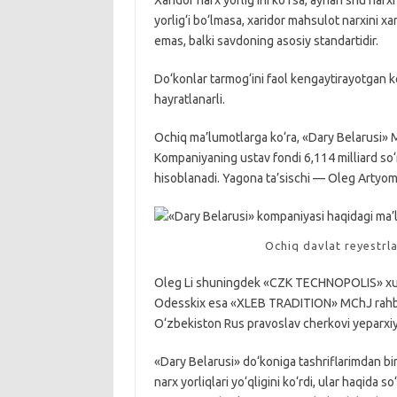
Xaridor narx yorlig‘ini ko‘rsa, aynan shu narx
yorlig‘i bo‘lmasa, xaridor mahsulot narxini xa
emas, balki savdoning asosiy standartidir.
Do‘konlar tarmog‘ini faol kengaytirayotgan
hayratlanarli.
Ochiq ma’lumotlarga ko‘ra, «Dary Belarusi» 
Kompaniyaning ustav fondi 6,114 milliard so‘
hisoblanadi. Yagona ta’sischi — Oleg Artyom
Ochiq davlat reyestrl
Oleg Li shuningdek «CZK TECHNOPOLIS» xusus
Odesskix esa «XLEB TRADITION» MChJ rahbari
O‘zbekiston Rus pravoslav cherkovi yeparx
«Dary Belarusi» do‘koniga tashriflarimdan biri
narx yorliqlari yo‘qligini ko‘rdi, ular haqida