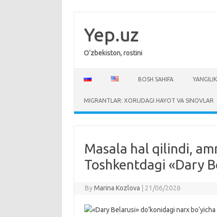
Skip
to
content
Yep.uz
O‘zbekiston, rostini
BOSH SAHIFA
YANGILIK
MIGRANTLAR: XORIJDAGI HAYOT VA SINOVLAR
Masala hal qilindi, am
Toshkentdagi «Dary Be
By
Marina Kozlova
|
21/06/2026