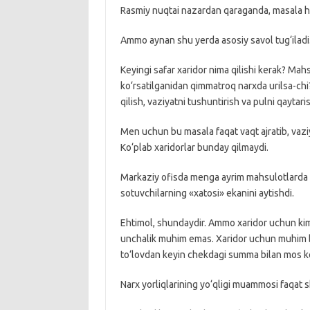
Rasmiy nuqtai nazardan qaraganda, masala hal
Ammo aynan shu yerda asosiy savol tug‘iladi
Keyingi safar xaridor nima qilishi kerak? Mah
ko‘rsatilganidan qimmatroq narxda urilsa-chi?
qilish, vaziyatni tushuntirish va pulni qaytari
Men uchun bu masala faqat vaqt ajratib, vaziy
Ko‘plab xaridorlar bunday qilmaydi.
Markaziy ofisda menga ayrim mahsulotlarda nar
sotuvchilarning «xatosi» ekanini aytishdi.
Ehtimol, shundaydir. Ammo xaridor uchun kim
unchalik muhim emas. Xaridor uchun muhim bo‘
to‘lovdan keyin chekdagi summa bilan mos ke
Narx yorliqlarining yo‘qligi muammosi faqat