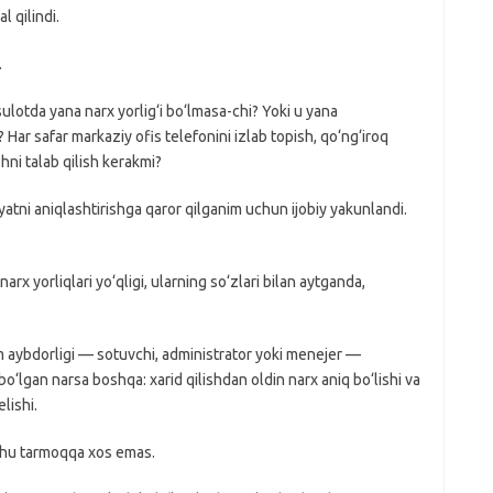
 qilindi.
.
sulotda yana narx yorlig‘i bo‘lmasa-chi? Yoki u yana
 Har safar markaziy ofis telefonini izlab topish, qo‘ng‘iroq
shni talab qilish kerakmi?
atni aniqlashtirishga qaror qilganim uchun ijobiy yakunlandi.
x yorliqlari yo‘qligi, ularning so‘zlari bilan aytganda,
 aybdorligi — sotuvchi, administrator yoki menejer —
lgan narsa boshqa: xarid qilishdan oldin narx aniq bo‘lishi va
lishi.
 shu tarmoqqa xos emas.