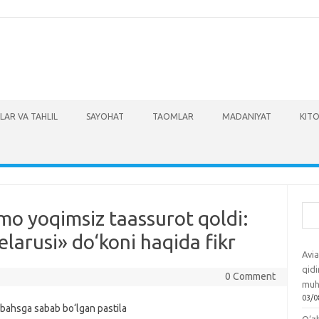
LAR VA TAHLIL
SAYOHAT
TAOMLAR
MADANIYAT
KITO
Izla
mo yoqimsiz taassurot qoldi:
larusi» do‘koni haqida fikr
Avia
qidi
0 Comment
muh
03/0