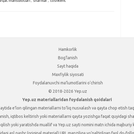
vqat mahsulotlari
,
sharhlar
,
toshkent
.
Hamkorlik
Bog‘lanish
Sayt haqida
Maxfiylik siyosati
Foydalanuvchi ma’lumotlarini o‘chirish
© 2018-2026 Yep.uz
Yep.uz materiallaridan foydalanish qoidalari
aytida e’lon qilingan materiallarni to‘liq nusxalash va qayta chop etish taq
sh, iqtibos keltirish yoki materiallarni qayta yozishga faqat quyidagi shart
t qilish yoki yaratishda muallif va Yep.uz sayti nomini matn ichida majburiy
dagi asl nashr (original material) URL manziliga yo‘naltirilgan faol do-foll