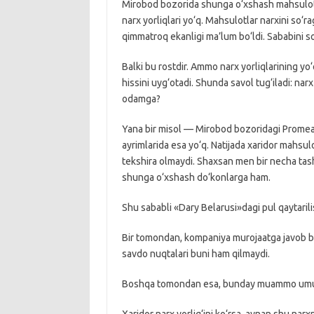
Mirobod bozorida shunga o‘xshash mahsulotl
narx yorliqlari yo‘q. Mahsulotlar narxini so‘
qimmatroq ekanligi ma’lum bo‘ldi. Sababini so
Balki bu rostdir. Ammo narx yorliqlarining yo‘
hissini uyg‘otadi. Shunda savol tug‘iladi: na
odamga?
Yana bir misol — Mirobod bozoridagi Promeat 
ayrimlarida esa yo‘q. Natijada xaridor mahsul
tekshira olmaydi. Shaxsan men bir necha tas
shunga o‘xshash do‘konlarga ham.
Shu sababli «Dary Belarusi»dagi pul qaytarilis
Bir tomondan, kompaniya murojaatga javob berd
savdo nuqtalari buni ham qilmaydi.
Boshqa tomondan esa, bunday muammo umum