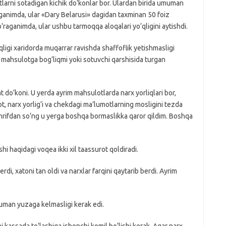
arni sotadigan kichik do‘konlar bor. Ulardan birida umuman
raganimda, ular «Dary Belarusi» dagidan taxminan 50 foiz
‘raganimda, ular ushbu tarmoqqa aloqalari yo‘qligini aytishdi.
qligi xaridorda muqarrar ravishda shaffoflik yetishmasligi
rx mahsulotga bog‘liqmi yoki sotuvchi qarshisida turgan
do‘koni. U yerda ayrim mahsulotlarda narx yorliqlari bor,
ot, narx yorlig‘i va chekdagi ma’lumotlarning mosligini tezda
hrifdan so‘ng u yerga boshqa bormaslikka qaror qildim. Boshqa
hi haqidagi voqea ikki xil taassurot qoldiradi.
i, xatoni tan oldi va narxlar farqini qaytarib berdi. Ayrim
an yuzaga kelmasligi kerak edi.