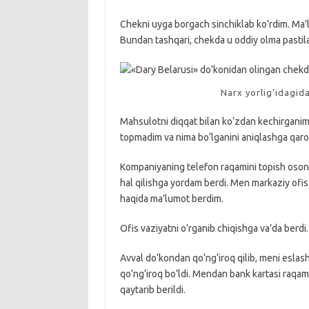
Chekni uyga borgach sinchiklab ko‘rdim. Ma’l
Bundan tashqari, chekda u oddiy olma pastilasi
Narx yorlig‘idagid
Mahsulotni diqqat bilan ko‘zdan kechirganim
topmadim va nima bo‘lganini aniqlashga qaror
Kompaniyaning telefon raqamini topish oson bo
hal qilishga yordam berdi. Men markaziy ofis b
haqida ma’lumot berdim.
Ofis vaziyatni o‘rganib chiqishga va’da berdi
Avval do‘kondan qo‘ng‘iroq qilib, meni eslashl
qo‘ng‘iroq bo‘ldi. Mendan bank kartasi raqam
qaytarib berildi.