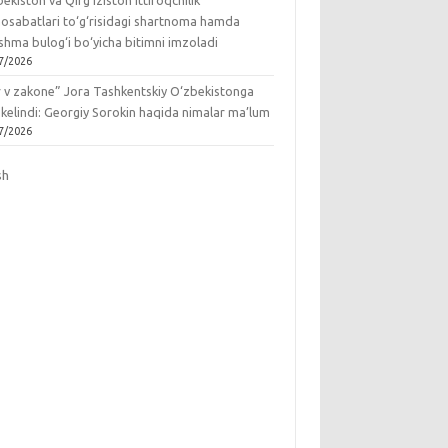
ekiston va Qirg‘iziston ittifoqchilik
osabatlari to‘g‘risidagi shartnoma hamda
hma bulog‘i bo‘yicha bitimni imzoladi
7/2026
r v zakone” Jora Tashkentskiy O‘zbekistonga
 kelindi: Georgiy Sorokin haqida nimalar ma’lum
7/2026
sh