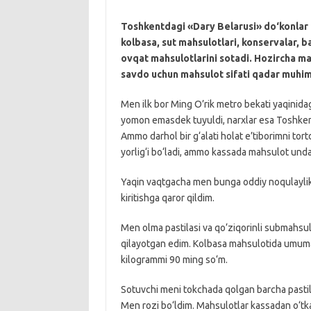
Toshkentdagi «Dary Belarusi» do‘konlar 
kolbasa, sut mahsulotlari, konservalar, b
ovqat mahsulotlarini sotadi. Hozircha mah
savdo uchun mahsulot sifati qadar muhim
Men ilk bor Ming O’rik metro bekati yaqinida
yomon emasdek tuyuldi, narxlar esa Toshkent
Ammo darhol bir g‘alati holat e’tiborimni tort
yorlig‘i bo‘ladi, ammo kassada mahsulot unda
Yaqin vaqtgacha men bunga oddiy noqulaylik 
kiritishga qaror qildim.
Men olma pastilasi va qo‘ziqorinli submahsul
qilayotgan edim. Kolbasa mahsulotida umuman n
kilogrammi 90 ming so‘m.
Sotuvchi meni tokchada qolgan barcha pastil
Men rozi bo‘ldim. Mahsulotlar kassadan o‘tkaz