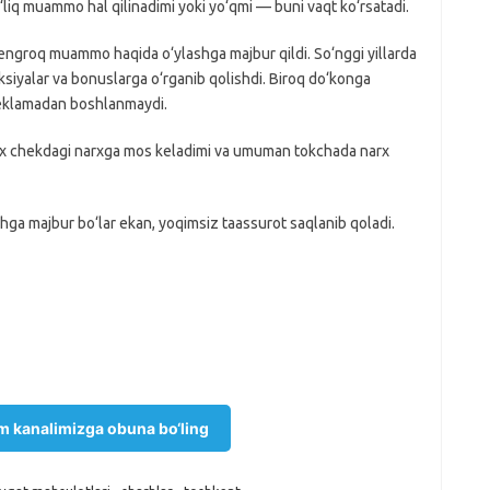
‘liq muammo hal qilinadimi yoki yo‘qmi — buni vaqt ko‘rsatadi.
engroq muammo haqida o‘ylashga majbur qildi. So‘nggi yillarda
, aksiyalar va bonuslarga o‘rganib qolishdi. Biroq do‘konga
 reklamadan boshlanmaydi.
rx chekdagi narxga mos keladimi va umuman tokchada narx
ishga majbur bo‘lar ekan, yoqimsiz taassurot saqlanib qoladi.
m kanalimizga obuna bo‘ling