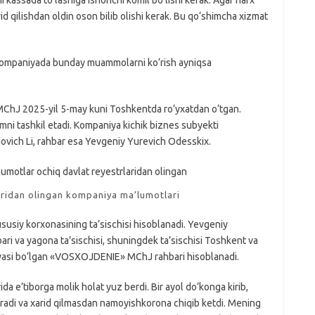
ni kassada to‘lashiga ishonchi komil bo‘lishi kerak. Agar narx
rid qilishdan oldin oson bilib olishi kerak. Bu qo‘shimcha xizmat
 kompaniyada bunday muammolarni ko‘rish ayniqsa
MChJ 2025-yil 5-may kuni Toshkentda ro‘yxatdan o‘tgan.
mni tashkil etadi. Kompaniya kichik biznes subyekti
ovich Li, rahbar esa Yevgeniy Yurevich Odesskix.
aridan olingan kompaniya ma’lumotlari
iy korxonasining ta’sischisi hisoblanadi. Yevgeniy
 va yagona ta’sischisi, shuningdek ta’sischisi Toshkent va
iyasi bo‘lgan «VOSXOJDENIE» MChJ rahbari hisoblanadi.
da e’tiborga molik holat yuz berdi. Bir ayol do‘konga kirib,
 so‘radi va xarid qilmasdan namoyishkorona chiqib ketdi. Mening