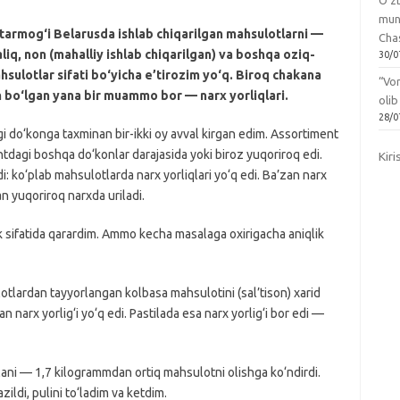
O‘zb
mun
tarmog‘i Belarusda ishlab chiqarilgan mahsulotlarni —
Chas
aliq, non (mahalliy ishlab chiqarilgan) va boshqa oziq-
30/0
sulotlar sifati bo‘yicha e’tirozim yo‘q. Biroq chakana
“Vo
 bo‘lgan yana bir muammo bor — narx yorliqlari.
olib
28/0
gi do‘konga taxminan bir-ikki oy avval kirgan edim. Assortiment
dagi boshqa do‘konlar darajasida yoki biroz yuqoriroq edi.
Kiri
di: ko‘plab mahsulotlarda narx yorliqlari yo‘q edi. Ba’zan narx
n yuqoriroq narxda uriladi.
sifatida qarardim. Ammo kecha masalaga oxirigacha aniqlik
otlardan tayyorlangan kolbasa mahsulotini (sal’tison) xarid
arx yorlig‘i yo‘q edi. Pastilada esa narx yorlig‘i bor edi —
ani — 1,7 kilogrammdan ortiq mahsulotni olishga ko‘ndirdi.
ildi, pulini to‘ladim va ketdim.