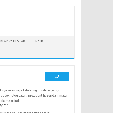
BLAR VA FILMLAR
NASR
sh
tsiya kerosiniga talabning o‘sishi va yangi
ruv texnologiyalari: prezident huzurida nimalar
okama qilindi
8/2026