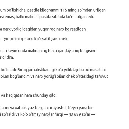
um bo‘lishicha, pastila kilogrammi 115 ming so‘mdan urilgan.
 emas, balki malinali pastila sifatida ko‘rsatilgan edi.
an yuqoriroq narx ko‘rsatilgan chek
dan keyin unda malinaning hech qanday aniq belgisini
 qildim.
‘lmadi. Biroq jurnalistikadagi ko‘p yillik tajriba bu masalani
ilan bog‘landim va narx yorlig‘i bilan chek o‘rtasidagi tafovut
. Va haqiqatan ham shunday qildi.
arini va xatolik yuz berganini aytishdi. Keyin yana bir
i so‘raldi va ko‘p o‘tmay narxlar farqi — 43 689 so‘m —