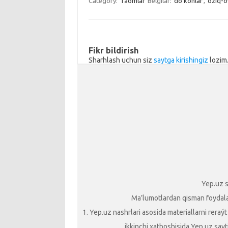
a
kl
o
Category:
Taomlar
Belgilar:
do‘konlar
,
oziq-o
m
as
o
sn
k
ik
Fikr bildirish
Sharhlash uchun siz
saytga kirishingiz
lozim
i
Yep.uz s
Ma’lumotlardan qisman foydalani
1. Yep.uz nashrlari asosida materiallarni reraý
ikkinchi xatboshisida Yep.uz sayti