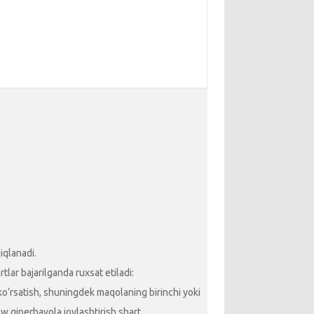
iqlanadi.
lar bajarilganda ruxsat etiladi:
 ko‘rsatish, shuningdek maqolaning birinchi yoki
ow giperhavola joylashtirish shart.