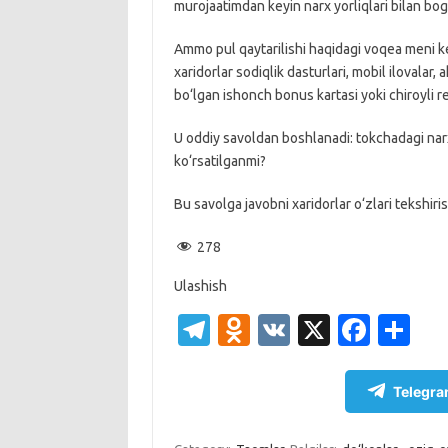
murojaatimdan keyin narx yorliqlari bilan bog
Ammo pul qaytarilishi haqidagi voqea meni k
xaridorlar sodiqlik dasturlari, mobil ilovalar
bo‘lgan ishonch bonus kartasi yoki chiroyli
U oddiy savoldan boshlanadi: tokchadagi na
ko‘rsatilganmi?
Bu savolga javobni xaridorlar o‘zlari tekshir
278
Ulashish
T
O
V
X
Fa
S
el
d
K
c
h
e
n
e
ar
Telegra
gr
o
b
e