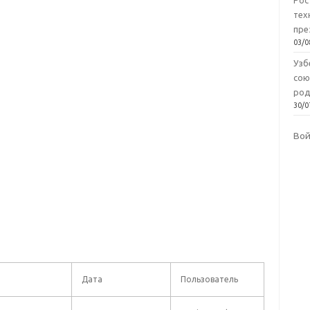
Рос
тех
пре
03/0
Узб
сою
род
30/0
Во
Дата
Пользователь