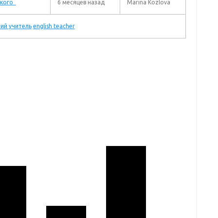
ского
6 месяцев назад
Marina Kozlova
ий учитель
english teacher