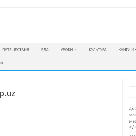
ПУТЕШЕСТВИЯ
ЕДА
УРОКИ
КУЛЬТУРА
КНИГИ И
ЕЙ
Пои
p.uz
Доб
эле
эне
08/0