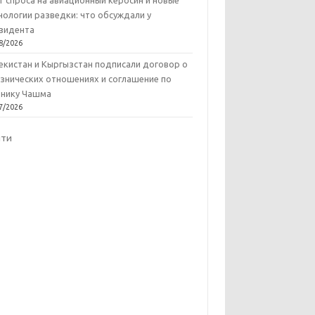
т спроса на авиационный керосин и новые
нологии разведки: что обсуждали у
зидента
8/2026
екистан и Кыргызстан подписали договор о
знических отношениях и соглашение по
нику Чашма
7/2026
йти