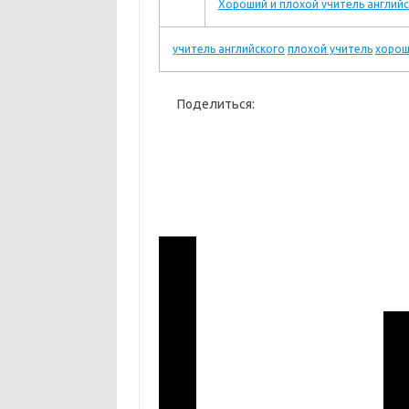
Хороший и плохой учитель англий
учитель английского
плохой учитель
хорош
Поделиться: