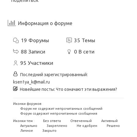
Поделиться:
Информация о форуме
19
Форумы
35
Темы
88
Записи
0
В сети
95
Участники
Последний зарегистрированный:
ksen1ya_k@mail.ru
Новейшие посты:
Что означают эти выражения?
Иконки форумов:
Форум не содержит непрочитанных сообщений
Форум содержит непрочитанные сообщения
Иконки тем :
Без ответа
Отвеченный
Активный
Актуально
Закреплено
Не одобрен
Решено
Личное
Закрыто