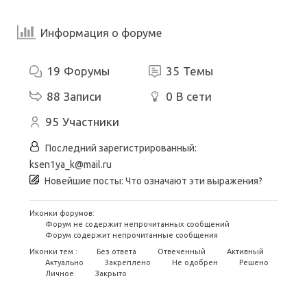
Информация о форуме
19
Форумы
35
Темы
88
Записи
0
В сети
95
Участники
Последний зарегистрированный:
ksen1ya_k@mail.ru
Новейшие посты:
Что означают эти выражения?
Иконки форумов:
Форум не содержит непрочитанных сообщений
Форум содержит непрочитанные сообщения
Иконки тем :
Без ответа
Отвеченный
Активный
Актуально
Закреплено
Не одобрен
Решено
Личное
Закрыто